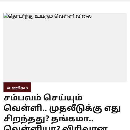
வணிகம்
சம்பவம் செய்யும்
வெள்ளி.. முதலீடுக்கு எது
சிறந்தது? தங்கமா..
வெள்ளியா? விரிவான