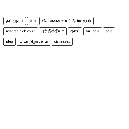
தள்ளுபடி
ban
சென்னை உயர் நீதிமன்றம்
madras high court
ஏர் இந்தியா
தடை
Air India
sale
plea
டாடா நிறுவனம்
dismisses