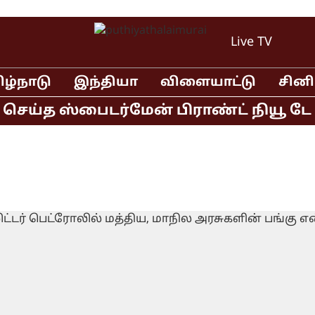
Live TV
ிழ்நாடு
இந்தியா
விளையாட்டு
சின
ெய்த ஸ்பைடர்மேன் பிராண்ட் நியூ டே தி