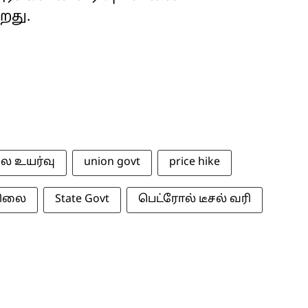
றது.
ை உயர்வு
union govt
price hike
விலை
State Govt
பெட்ரோல் டீசல் வரி