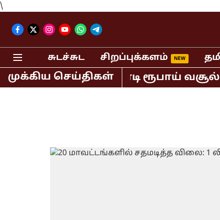
\
சுடச்சுட
சிறப்புக்களம்
தம
முக்கிய செய்திகள்
வில் மட்டும் 400 கோடி ரூபாய் வசூல் ச