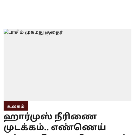
உலகம்
ஹார்முஸ் நீரிணை
முடக்கம்.. எண்ணெய்