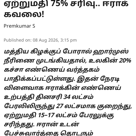
ஏற்றுமதி 75% சரிவு.. ஈராக்
கவலை!
Premkumar S
Published on
:
08 Aug 2026, 3:15 pm
மத்திய கிழக்குப் போரால் ஹார்முஸ்
நீரிணை முடங்கியதால், உலகின் 20%
கச்சா எண்ணெய் வர்த்தகம்
பாதிக்கப்பட்டுள்ளது. இதன் நேரடி
விளைவாக ஈராக்கின் எண்ணெய்
உற்பத்தி தினசரி 34 லட்சம்
பேரலிலிருந்து 27 லட்சமாக குறைந்து,
ஏற்றுமதி 15–17 லட்சம் பேரலுக்கு
சரிந்தது. ஈரான் உடன்
பேச்சுவார்த்தை தொடரும்