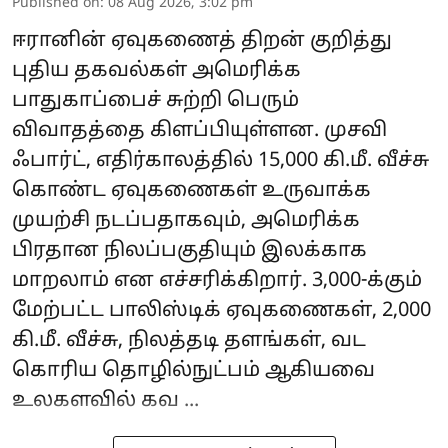
Published on
:
08 Aug 2026, 3:02 pm
ஈரானின் ஏவுகணைத் திறன் குறித்து
புதிய தகவல்கள் அமெரிக்க
பாதுகாப்பைச் சுற்றி பெரும்
விவாதத்தை கிளப்பியுள்ளன. முசவி
ஃபார்ட், எதிர்காலத்தில் 15,000 கி.மீ. வீச்சு
கொண்ட ஏவுகணைகள் உருவாக்க
முயற்சி நடப்பதாகவும், அமெரிக்க
பிரதான நிலப்பகுதியும் இலக்காக
மாறலாம் என எச்சரிக்கிறார். 3,000-க்கும்
மேற்பட்ட பாலிஸ்டிக் ஏவுகணைகள், 2,000
கி.மீ. வீச்சு, நிலத்தடி தளங்கள், வட
கொரிய தொழில்நுட்பம் ஆகியவை
உலகளவில் கவ ...