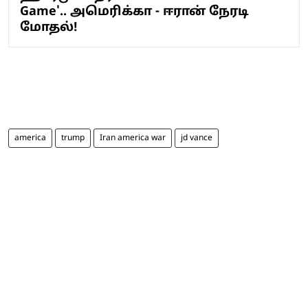
Game'.. அமெரிக்கா - ஈரான் நேரடி
மோதல்!
america
trump
Iran america war
jd vance