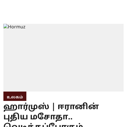
உலகம்
ஹார்முஸ் | ஈரானின்
புதிய மசோதா..