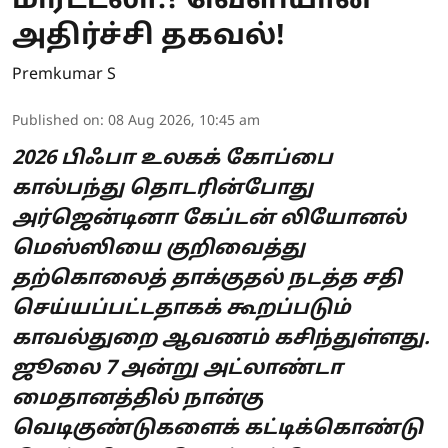
மிரட்டலா.? வெளியான
அதிர்ச்சி தகவல்!
Premkumar S
Published on
:
08 Aug 2026, 10:45 am
2026 பிஃபா உலகக் கோப்பை
கால்பந்து தொடரின்போது
அர்ஜென்டினா கேப்டன் லியோனல்
மெஸ்ஸியை குறிவைத்து
தற்கொலைத் தாக்குதல் நடத்த சதி
செய்யப்பட்டதாகக் கூறப்படும்
காவல்துறை ஆவணம் கசிந்துள்ளது.
ஜூலை 7 அன்று அட்லாண்டா
மைதானத்தில் நான்கு
வெடிகுண்டுகளைக் கட்டிக்கொண்டு