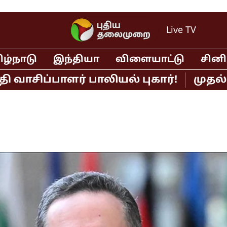
Live TV
ிழ்நாடு
இந்தியா
விளையாட்டு
சின
்பாளர் பாலியல் புகார்!
முதல்வர் வி