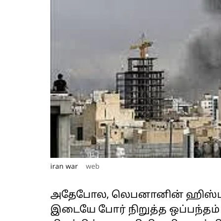
iran war
web
அதேபோல, லெபனானின் ஹிஸ்புல்
இடையே போர் நிறுத்த ஒப்பந்தம் ஏ