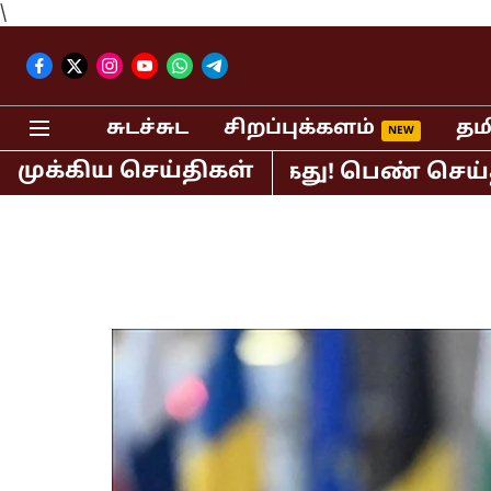
\
சுடச்சுட
சிறப்புக்களம்
தம
முக்கிய செய்திகள்
.ஆர்.சுந்தர் கைது! பெண் செய்தி வாசிப