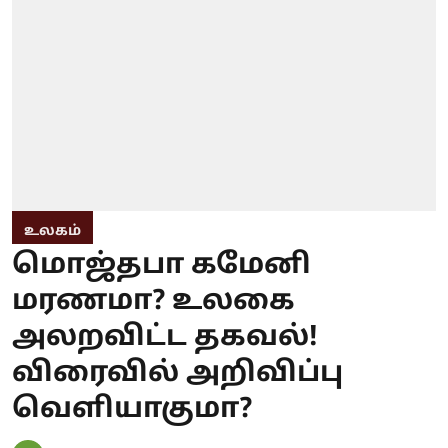
உலகம்
மொஜ்தபா கமேனி
மரணமா? உலகை
அலறவிட்ட தகவல்!
விரைவில் அறிவிப்பு
வெளியாகுமா?