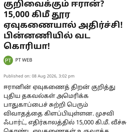
குறிவைக்கும் ஈரான்?
15,000 கிமீ தூர
ஏவுகணையால் அதிர்ச்சி!
பின்னணியில் வட
கொரியா!
PT WEB
Published on
:
08 Aug 2026, 3:02 pm
ஈரானின் ஏவுகணைத் திறன் குறித்து
புதிய தகவல்கள் அமெரிக்க
பாதுகாப்பைச் சுற்றி பெரும்
விவாதத்தை கிளப்பியுள்ளன. முசவி
ஃபார்ட், எதிர்காலத்தில் 15,000 கி.மீ. வீச்சு
கொண்ட ஏவுகணைகள் உருவாக்க