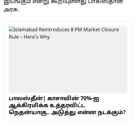
இயங்கும் என்று கூறியுள்ளது பாகிஸ்தான்
அரசு.
பாலஸ்தீன்| காசாவின் 70%-ஐ
ஆக்கிரமிக்க உத்தரவிட்ட
நெதன்யாகு.. அடுத்து என்ன நடக்கும்?