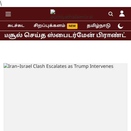
\
சுடச்சுட
சிறப்புக்களம்
தமிழ்நாடு
இந்
ூல் செய்த ஸ்பைடர்மேன் பிராண்ட் நியூ 