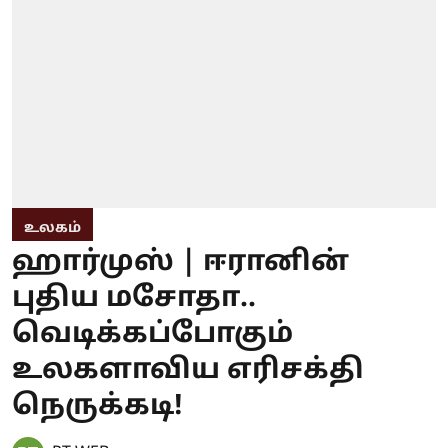
உலகம்
ஹார்முஸ் | ஈரானின்
புதிய மசோதா..
வெடிக்கப்போகும்
உலகளாவிய எரிசக்தி
நெருக்கடி!