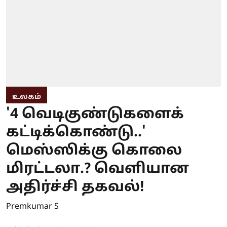
உலகம்
'4 வெடிகுண்டுகளைக்
கட்டிக்கொண்டு..'
மெஸ்ஸிக்கு கொலை
மிரட்டலா.? வெளியான
அதிர்ச்சி தகவல்!
Premkumar S