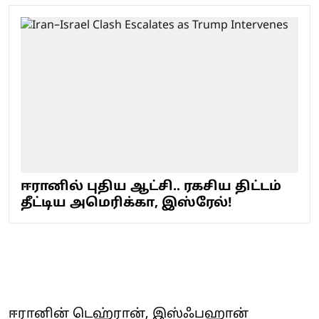
ஈரானில் புதிய ஆட்சி.. ரகசிய திட்டம்
தீட்டிய அமெரிக்கா, இஸ்ரேல்!
ஈரானின் டெஹ்ரான், இஸ்ஃபஹான்