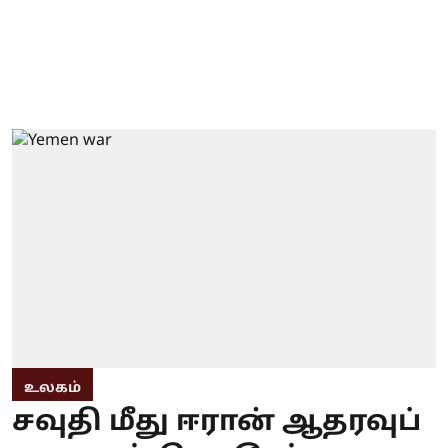
உலகம்
சவுதி மீது ஈரான் ஆதரவுப்