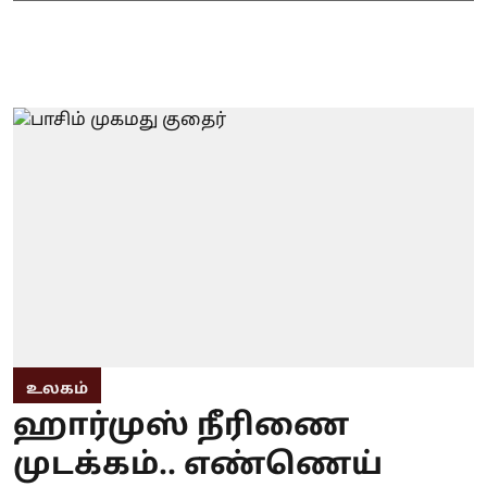
உலகம்
ஹார்முஸ் நீரிணை
முடக்கம்.. எண்ணெய்