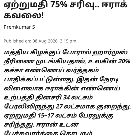
ஏற்றுமதி 75% சரிவு.. ஈராக்
கவலை!
Premkumar S
Published on
:
08 Aug 2026, 3:15 pm
மத்திய கிழக்குப் போரால் ஹார்முஸ்
நீரிணை முடங்கியதால், உலகின் 20%
கச்சா எண்ணெய் வர்த்தகம்
பாதிக்கப்பட்டுள்ளது. இதன் நேரடி
விளைவாக ஈராக்கின் எண்ணெய்
உற்பத்தி தினசரி 34 லட்சம்
பேரலிலிருந்து 27 லட்சமாக குறைந்து,
ஏற்றுமதி 15–17 லட்சம் பேரலுக்கு
சரிந்தது. ஈரான் உடன்
பேச்சுவார்த்தை தொடரும்