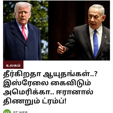
உலகம்
தீர்கிறதா ஆயுதங்கள்..?
இஸ்ரேலை கைவிடும்
அமெரிக்கா.. ஈரானால்
திணறும் ட்ரம்ப்!