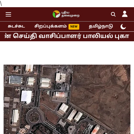
\
சுடச்சுட
சிறப்புக்களம்
தமிழ்நாடு
இந்
தி வாசிப்பாளர் பாலியல் புகார்!
முத