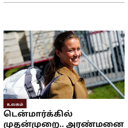
உலகம்
டென்மார்க்கில்
முதன்முறை.. அரண்மனை