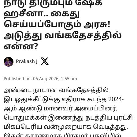
நாடு திரும்பும் ஷேக்
ஹசீனா.. கைது
செய்யப்போகும் அரசு!
அடுத்து வங்கதேசத்தில்
என்ன?
Prakash J
Published on
:
06 Aug 2026, 1:55 am
அண்டை நாடான வங்கதேசத்தில்
இடஒதுக்கீட்டுக்கு எதிராக கடந்த 2024-
ஆம் ஆண்டு மாணவர் அமைப்பினர்,
பொதுமக்கள் இணைந்து நடத்திய புரட்சி
மிகப்பெரிய வன்முறையாக வெடித்தது.
இதன் காரணமாக பிரதமர் பதவியில்