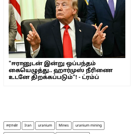
"ஈரானுடன் இன்று ஒப்பந்தம்
கையெழுத்து.. ஹார்முஸ் நீரிணை
உடனே திறக்கப்படும்"! - ட்ரம்ப்
ஈரான்
Iran
uranium
Mines
uranium mining