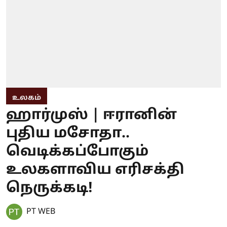
உலகம்
ஹார்முஸ் | ஈரானின்
புதிய மசோதா..
வெடிக்கப்போகும்
உலகளாவிய எரிசக்தி
நெருக்கடி!
PT WEB