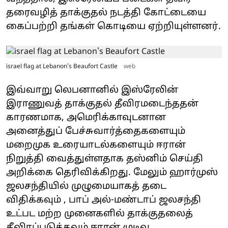
தரைவழித் தாக்குதல் நடத்தி கோட்டையை
கைப்பற்றி தங்கள் கொடியை ஏற்றியுள்ளனர்.
israel flag at Lebanon's Beaufort Castle
web
இவ்வாறு லெபனானில் இஸ்ரேலின்
இராணுவத் தாக்குதல் தீவிரமடைந்ததன்
காரணமாக, அமெரிக்காவுடனான
அனைத்துப் பேச்சுவார்த்தைகளையும்
மறைமுக உரையாடல்களையும் ஈரான்
நிறுத்தி வைத்துள்ளதாக தஸ்னிம் செய்தி
அறிக்கை தெரிவிக்கிறது. மேலும் ஹார்முஸ்
ஜலசந்தியில் முழுமையாகத் தடை
விதிக்கவும் , பாப் அல்-மண்டாப் ஜலசந்தி
உட்பட மற்ற முனைகளில் தாக்குதலைத்
தீவிரப்படுத்தவும் ஈரான் முடிவு