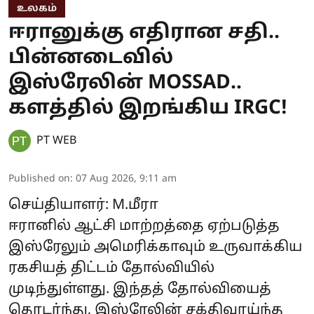
உலகம்
ஈரானுக்கு எதிரான சதி..
பின்னடைவில்
இஸ்ரேலின் MOSSAD..
களத்தில் இறங்கிய IRGC!
PT WEB
Published on
:
07 Aug 2026, 9:11 am
செய்தியாளர்: M.மீரா
ஈரானில் ஆட்சி மாற்றத்தை ஏற்படுத்த
இஸ்ரேலும் அமெரிக்காவும் உருவாக்கிய
ரகசியத் திட்டம் தோல்வியில்
முடிந்துள்ளது. இந்தத் தோல்வியைத்
தொடர்ந்து, இஸ்ரேலின் சக்திவாய்ந்த