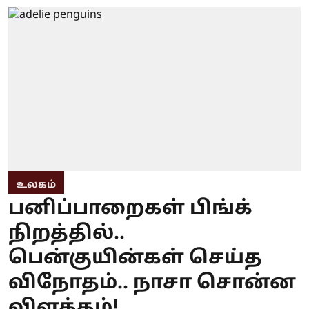
உலகம்
பனிப்பாறைகள் பிங்க்
நிறத்தில்..
பென்குயின்கள் செய்த
விநோதம்.. நாசா சொன்ன
விளக்கம்!