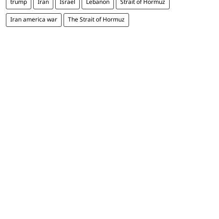
trump
Iran
Israel
Lebanon
Strait of Hormuz
Iran america war
The Strait of Hormuz