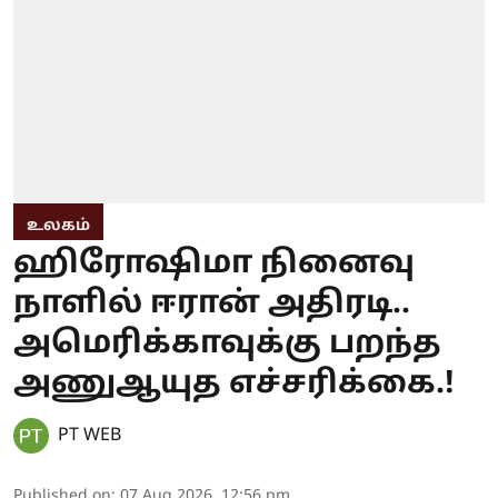
உலகம்
ஹிரோஷிமா நினைவு
நாளில் ஈரான் அதிரடி..
அமெரிக்காவுக்கு பறந்த
அணுஆயுத எச்சரிக்கை.!
PT WEB
Published on
:
07 Aug 2026, 12:56 pm