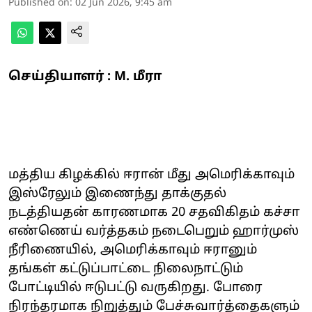
Published on
:
02 Jun 2026, 9:45 am
செய்தியாளர் : M. மீரா
மத்திய கிழக்கில் ஈரான் மீது அமெரிக்காவும்
இஸ்ரேலும் இணைந்து தாக்குதல்
நடத்தியதன் காரணமாக 20 சதவிகிதம் கச்சா
எண்ணெய் வர்த்தகம் நடைபெறும் ஹார்முஸ்
நீரிணையில், அமெரிக்காவும் ஈரானும்
தங்கள் கட்டுப்பாட்டை நிலைநாட்டும்
போட்டியில் ஈடுபட்டு வருகிறது. போரை
நிரந்தரமாக நிறுத்தும் பேச்சுவார்த்தைகளும்