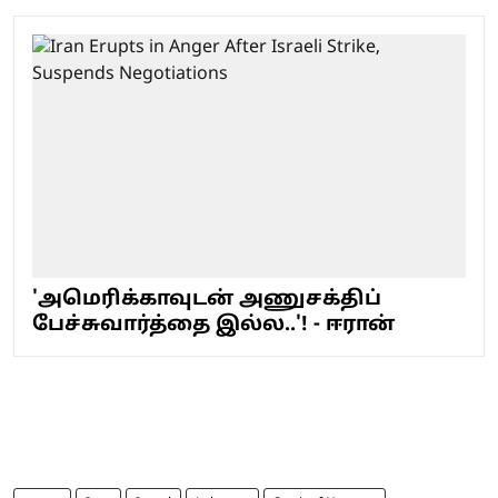
'அமெரிக்காவுடன் அணுசக்திப்
பேச்சுவார்த்தை இல்ல..'! - ஈரான்