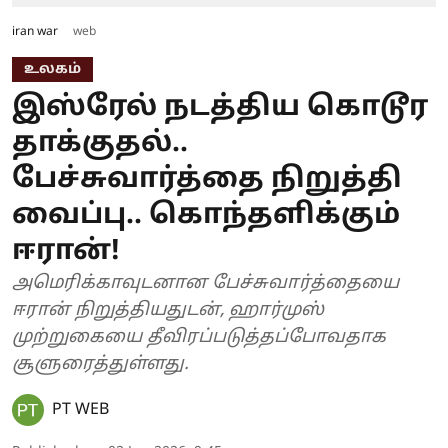
iran war
web
உலகம்
இஸ்ரேல் நடத்திய கொடூர
தாக்குதல்..
பேச்சுவார்த்தை நிறுத்தி
வைப்பு.. கொந்தளிக்கும்
ஈரான்!
அமெரிக்காவுடனான பேச்சுவார்த்தையை
ஈரான் நிறுத்தியதுடன், ஹார்முஸ்
முற்றுகையை தீவிரப்படுத்தப்போவதாக
சூளுரைத்துள்ளது.
PT WEB