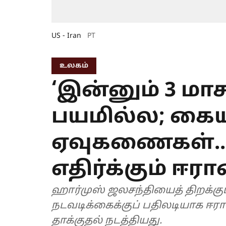
US - Iran
PT
உலகம்
‘இன்னும் 3 மாசத
பயமில்ல; கையி
ஏவுகணைகள்..
எதிர்க்கும் ஈரா
ஹார்முஸ் ஜலசந்தியைத் திறக்கும்
நடவடிக்கைக்குப் பதிலடியாக ஈரா
தாக்குதல் நடத்தியது.