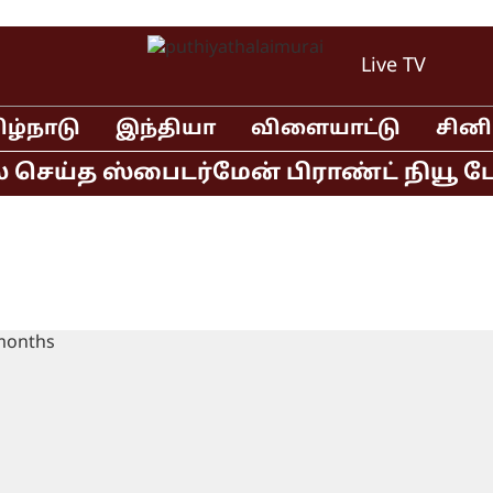
Live TV
ிழ்நாடு
இந்தியா
விளையாட்டு
சின
ெய்த ஸ்பைடர்மேன் பிராண்ட் நியூ டே தி