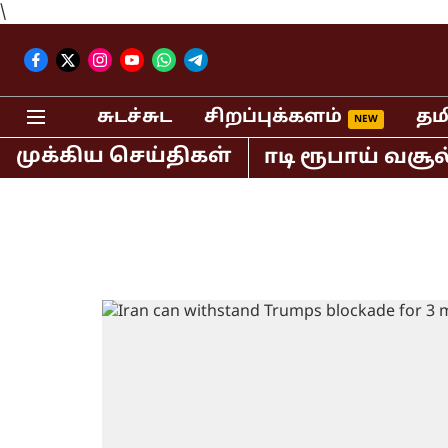
\
சுடச்சுட
சிறப்புக்களம்
தம
முக்கிய செய்திகள்
வில் மட்டும் 400 கோடி ரூபாய் வசூல் ச