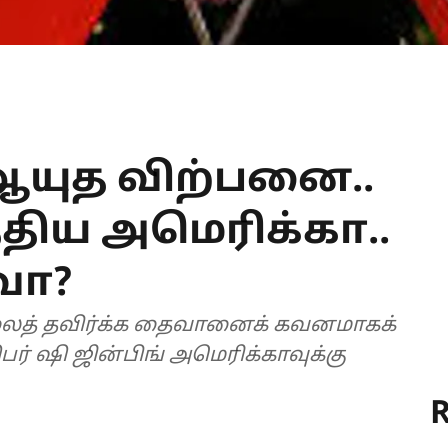
யுத விற்பனை..
்திய அமெரிக்கா..
வா?
லைத் தவிர்க்க தைவானைக் கவனமாகக்
் ஷி ஜின்பிங் அமெரிக்காவுக்கு
R