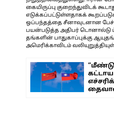
நிறுத்திவைத்துள்ளது. ஈரான் ப
கையிருப்பு குறைந்துவிடக் கூட
எடுக்கப்பட்டுள்ளதாகக் கூறப்ப
ஒப்பந்தத்தை சீனாவுடனான பேச்
பயன்படுத்த அதிபர் டொனால்டு ட்ர
தங்களின் பாதுகாப்புக்கு ஆயு
அமெரிக்காவிடம் வலியுறுத்தியுள
”மீண்ட
கட்டாயம
எச்சரி
தைவான