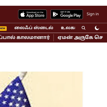
Sign in
லைஃப் ஸ்டைல்
உலகம்
வீடியோ
் காலமானார்
ஏமன் அருகே செங்கடல் பக