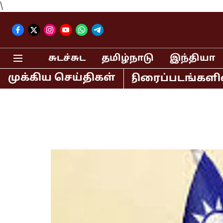
\
சுடச்சுட
தமிழ்நாடு
இந்தியா
முக்கிய செய்திகள்
லகான் உள்ளிட்ட திரைப்படங்களில் நடித்