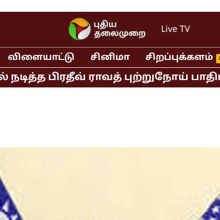
Live TV
விளையாட்டு
சினிமா
சிறப்புக்களம்
த பிரதீவ் ராவத் புற்றுநோய் பாதிப்பால