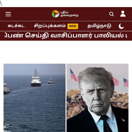
\
சுடச்சுட
சிறப்புக்களம்
தமிழ்நாடு
இந்
ெய்தி வாசிப்பாளர் பாலியல் புகார்!