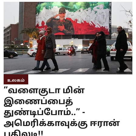
உலகம்
”வளைகுடா மின்
இணைப்பைத்
துண்டிப்போம்..” -
அமெரிக்காவுக்கு ஈரான்
பதிலடி!!