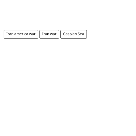
Iran america war
Iran war
Caspian Sea