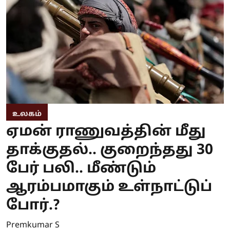
உலகம்
ஏமன் ராணுவத்தின் மீது
தாக்குதல்.. குறைந்தது 30
பேர் பலி.. மீண்டும்
ஆரம்பமாகும் உள்நாட்டுப்
போர்.?
Premkumar S