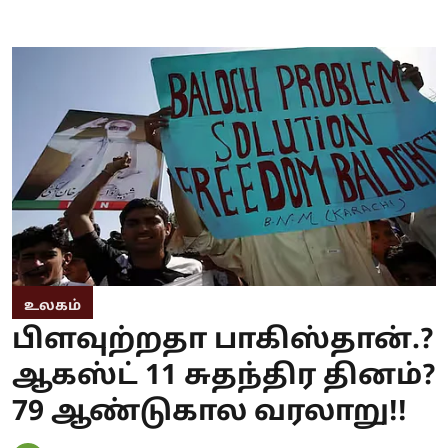
உலகம்
பிளவுற்றதா பாகிஸ்தான்.?
ஆகஸ்ட் 11 சுதந்திர தினம்?
79 ஆண்டுகால வரலாறு!!