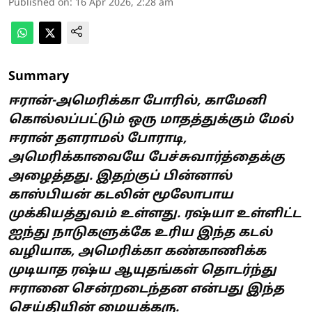
Published on
:
16 Apr 2026, 2:28 am
Summary
ஈரான்-அமெரிக்கா போரில், காமேனி
கொல்லப்பட்டும் ஒரு மாதத்துக்கும் மேல்
ஈரான் தளராமல் போராடி,
அமெரிக்காவையே பேச்சுவார்த்தைக்கு
அழைத்தது. இதற்குப் பின்னால்
காஸ்பியன் கடலின் மூலோபாய
முக்கியத்துவம் உள்ளது. ரஷ்யா உள்ளிட்ட
ஐந்து நாடுகளுக்கே உரிய இந்த கடல்
வழியாக, அமெரிக்கா கண்காணிக்க
முடியாத ரஷ்ய ஆயுதங்கள் தொடர்ந்து
ஈரானை சென்றடைந்தன என்பது இந்த
செய்தியின் மையக்கரு.