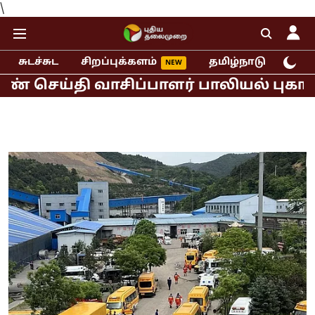
\
சுடச்சுட
சிறப்புக்களம்
தமிழ்நாடு
இந்
்தி வாசிப்பாளர் பாலியல் புகார்!
முத