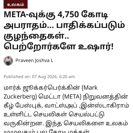
உலகம்
META-வுக்கு 4,750 கோடி
அபராதம்... பாதிக்கப்படும்
குழந்தைகள்..
பெற்றோர்களே உஷார்!
Praveen Joshva L
Published on
:
07 Aug 2026, 6:20 am
மார்க் ஜூக்கர்பெர்க்கின் (Mark
Zuckerberg) மெட்டா (META) நிறுவனத்தின்
கீழ் பேஸ்புக், வாட்ஸ்அப் ,இன்ஸ்டாகிராம்
உள்ளிட்ட செயலிகள் செயல்பட்டு
வருகின்றன. இந்த செயலிகளை உலகம்
முழுவதும் பல கோடி மக்கள்