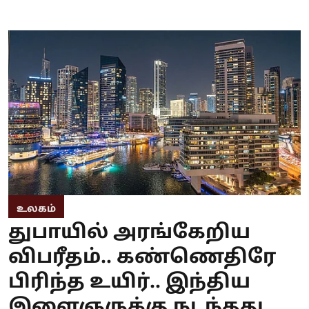
உலகம்
துபாயில் அரங்கேறிய
விபரீதம்.. கண்ணெதிரே
பிரிந்த உயிர்.. இந்திய
இளைஞருக்கு நடந்தது