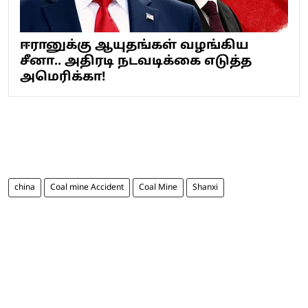
ஈரானுக்கு ஆயுதங்கள் வழங்கிய
சீனா.. அதிரடி நடவடிக்கை எடுத்த
அமெரிக்கா!
china
Coal mine Accident
Coal Mine
Shanxi