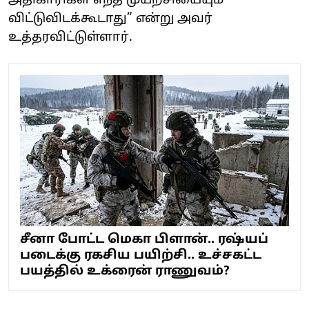
அதிகாரிகள் எந்த முயற்சியையும்
விட்டுவிடக்கூடாது” என்று அவர்
உத்தரவிட்டுள்ளார்.
சீனா போட்ட மெகா பிளான்.. ரஷ்யப்
படைக்கு ரகசிய பயிற்சி.. உச்சகட்ட
பயத்தில் உக்ரைன் ராணுவம்?