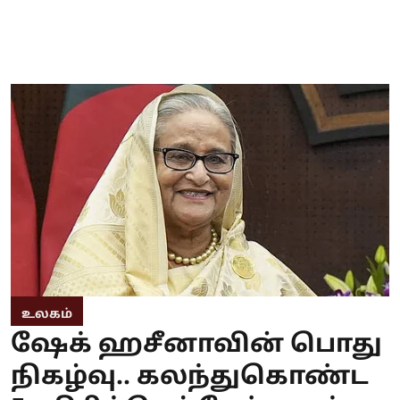
உலகம்
ஷேக் ஹசீனாவின் பொது
நிகழ்வு.. கலந்துகொண்ட