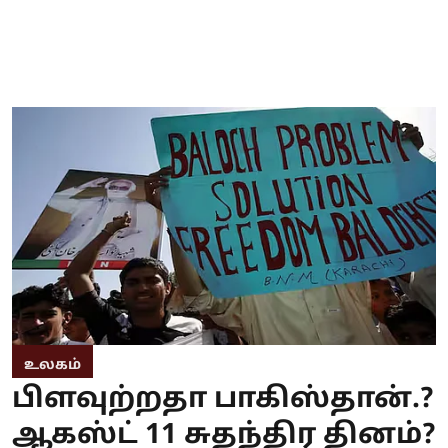
உலகம்
பிளவுற்றதா பாகிஸ்தான்.?
ஆகஸ்ட் 11 சுதந்திர தினம்?