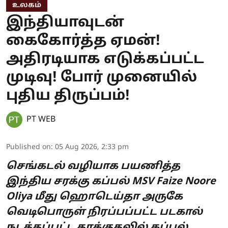
உலகம்
இந்தியாவுடன்
கைகோர்த்த ஏமன்!
அதிரடியாக எடுக்கப்பட்ட
முடிவு! போர் முனையில்
புதிய திருப்பம்!
PT WEB
Published on
:
05 Aug 2026, 2:33 pm
செங்கடல் வழியாக பயணித்த
இந்திய சரக்கு கப்பல் MSV Faize Noore
Oliya மீது ஹொடெய்தா அருகே
வெடிபொருள் நிரப்பப்பட்ட படகால்
நடத்தப்பட்ட தாக்குதலில் கப்பல்