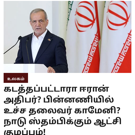
உலகம்
கடத்தப்பட்டாரா ஈரான்
அதிபர்? பின்னணியில்
உச்ச தலைவர் காமேனி?
நாடு ஸ்தம்பிக்கும் ஆட்சி
குழப்பம்!