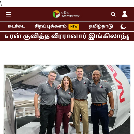
\
சுடச்சுட
சிறப்புக்களம்
தமிழ்நாடு
இந்
 குவித்த வீரரானார் இங்கிலாந்து ஜோஸ் ப