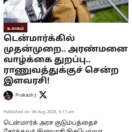
உலகம்
டென்மார்க்கில்
முதன்முறை.. அரண்மனை
வாழ்க்கை துறப்பு..
ராணுவத்துக்குச் சென்ற
இளவரசி!
Prakash J
Published on
:
06 Aug 2026, 6:17 am
டென்மார்க் அரச குடும்பத்தைச்
சேர்ந்தவர் இளவரசி இசபெல்லா