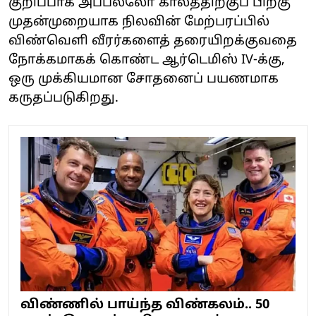
குறிப்பாக அப்பல்லோ காலத்திற்குப் பிறகு
முதன்முறையாக நிலவின் மேற்பரப்பில்
விண்வெளி வீரர்களைத் தரையிறக்குவதை
நோக்கமாகக் கொண்ட ஆர்டெமிஸ் IV-க்கு,
ஒரு முக்கியமான சோதனைப் பயணமாக
கருதப்படுகிறது.
விண்ணில் பாய்ந்த விண்கலம்.. 50