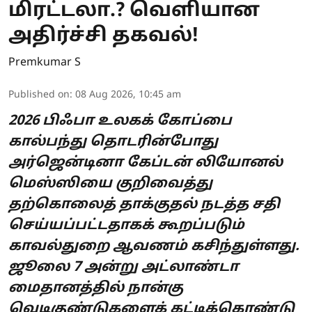
மிரட்டலா.? வெளியான
அதிர்ச்சி தகவல்!
Premkumar S
Published on
:
08 Aug 2026, 10:45 am
2026 பிஃபா உலகக் கோப்பை
கால்பந்து தொடரின்போது
அர்ஜென்டினா கேப்டன் லியோனல்
மெஸ்ஸியை குறிவைத்து
தற்கொலைத் தாக்குதல் நடத்த சதி
செய்யப்பட்டதாகக் கூறப்படும்
காவல்துறை ஆவணம் கசிந்துள்ளது.
ஜூலை 7 அன்று அட்லாண்டா
மைதானத்தில் நான்கு
வெடிகுண்டுகளைக் கட்டிக்கொண்டு