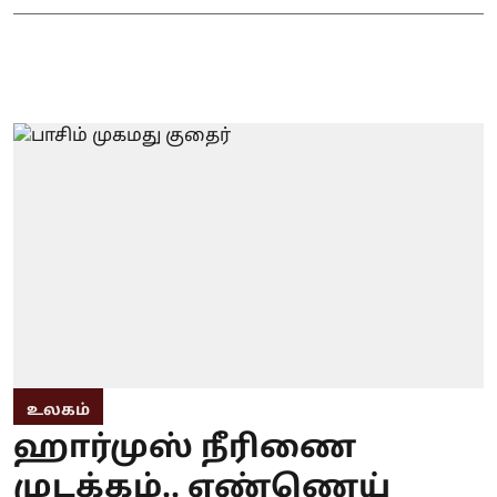
உலகம்
ஹார்முஸ் நீரிணை
முடக்கம்.. எண்ணெய்