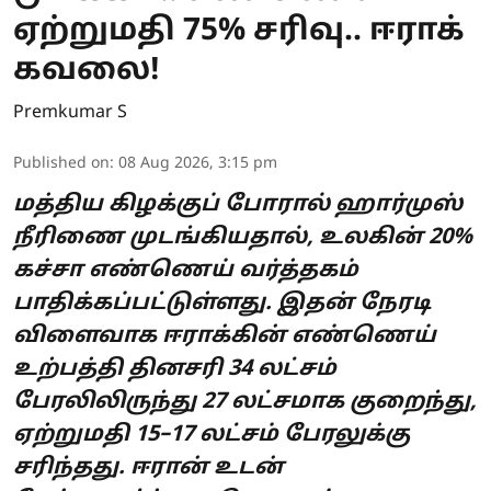
ஏற்றுமதி 75% சரிவு.. ஈராக்
கவலை!
Premkumar S
Published on
:
08 Aug 2026, 3:15 pm
மத்திய கிழக்குப் போரால் ஹார்முஸ்
நீரிணை முடங்கியதால், உலகின் 20%
கச்சா எண்ணெய் வர்த்தகம்
பாதிக்கப்பட்டுள்ளது. இதன் நேரடி
விளைவாக ஈராக்கின் எண்ணெய்
உற்பத்தி தினசரி 34 லட்சம்
பேரலிலிருந்து 27 லட்சமாக குறைந்து,
ஏற்றுமதி 15–17 லட்சம் பேரலுக்கு
சரிந்தது. ஈரான் உடன்