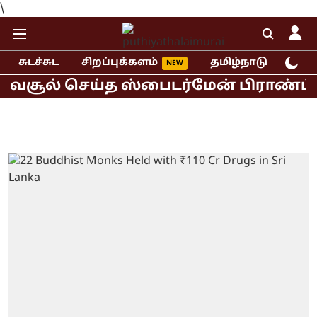
\
சுடச்சுட
சிறப்புக்களம்
தமிழ்நாடு
இந்
சூல் செய்த ஸ்பைடர்மேன் பிராண்ட் நியூ