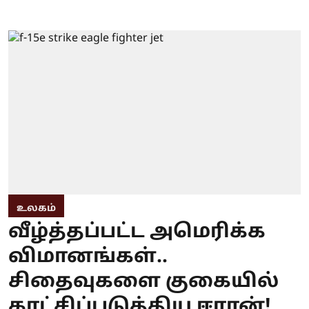
உலகம்
வீழ்த்தப்பட்ட அமெரிக்க
விமானங்கள்..
சிதைவுகளை குகையில்
காட்சிப்படுத்திய ஈரான்!