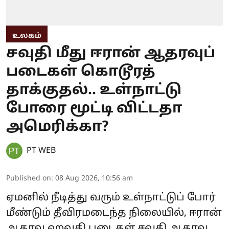
உலகம்
சவுதி மீது ஈரான் ஆதரவுப்
படைகள் கொடூரத்
தாக்குதல்.. உள்நாட்டு
போரை மூட்டி விட்டதா
அமெரிக்கா?
PT WEB
Published on
:
08 Aug 2026, 10:56 am
ஏமனில் நீடித்து வரும் உள்நாட்டுப் போர்
மீண்டும் தீவிரமடைந்த நிலையில், ஈரான்
ஆதரவு ஹவுதி படைகள் சவுதி ஆதரவு