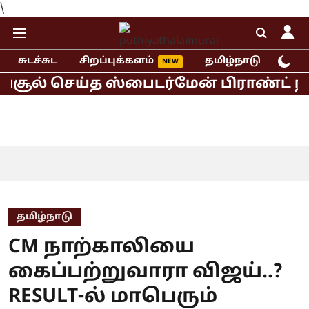
\
சுடச்சுட
சிறப்புக்களம்
தமிழ்நாடு
இந்
ூல் செய்த ஸ்பைடர்மேன் பிராண்ட் நியூ 
தமிழ்நாடு
CM நாற்காலியை
கைப்பற்றுவாரா விஜய்..?
RESULT-ல் மாபெரும்