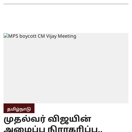
தமிழ்நாடு
முதல்வர் விஜயின்
அழைப்பு நிராகரிப்பு..