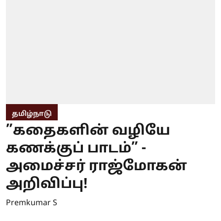
தமிழ்நாடு
”கதைகளின் வழியே
கணக்குப் பாடம்” -
அமைச்சர் ராஜ்மோகன்
அறிவிப்பு!
Premkumar S