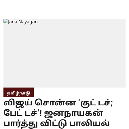
தமிழ்நாடு
விஜய் சொன்ன 'குட் டச்;
பேட் டச்'! ஜனநாயகன்
பார்த்து விட்டு பாலியல்