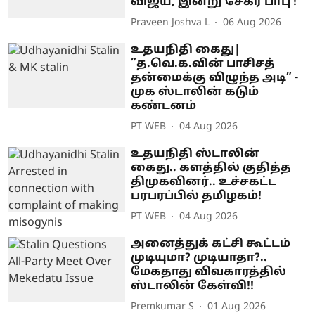
விஜய், இன்று சேகர் பாபு !
Praveen Joshva L
06 Aug 2026
உதயநிதி கைது|
”த.வெ.க.வின் பாசிசத்
தன்மைக்கு விழுந்த அடி” -
முக ஸ்டாலின் கடும்
கண்டனம்
PT WEB
04 Aug 2026
உதயநிதி ஸ்டாலின்
கைது.. களத்தில் குதித்த
திமுகவினர்.. உச்சகட்ட
பரபரப்பில் தமிழகம்!
PT WEB
04 Aug 2026
அனைத்துக் கட்சி கூட்டம்
முடியுமா? முடியாதா?..
மேகதாது விவகாரத்தில்
ஸ்டாலின் கேள்வி!!
Premkumar S
01 Aug 2026