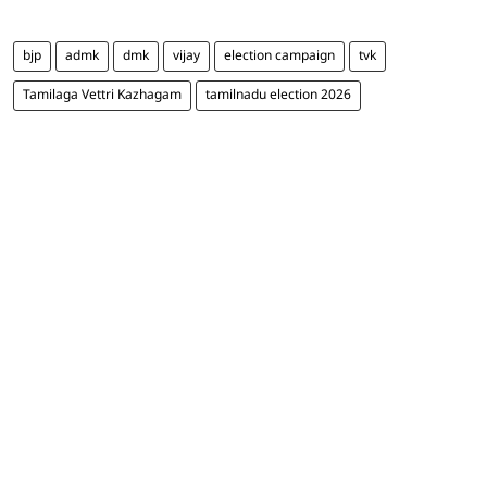
bjp
admk
dmk
vijay
election campaign
tvk
Tamilaga Vettri Kazhagam
tamilnadu election 2026