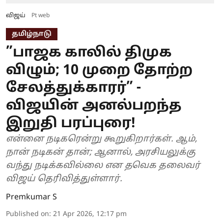
விஜய்
Pt web
தமிழ்நாடு
”பாஜக காலில் திமுக
விழும்; 10 முறை தோற்ற
சேலத்துக்காரர்” -
விஜயின் அனல்பறந்த
இறுதி பரப்புரை!
என்னை நடிகரென்று கூறுகிறார்கள். ஆம்,
நான் நடிகன் தான்; ஆனால், அரசியலுக்கு
வந்து நடிக்கவில்லை என தவெக தலைவர்
விஜய் தெரிவித்துள்ளார்.
Premkumar S
Published on
:
21 Apr 2026, 12:17 pm