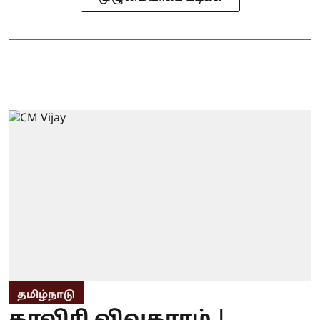
தமிழ்நாடு
காவிரி விவகாரம் |