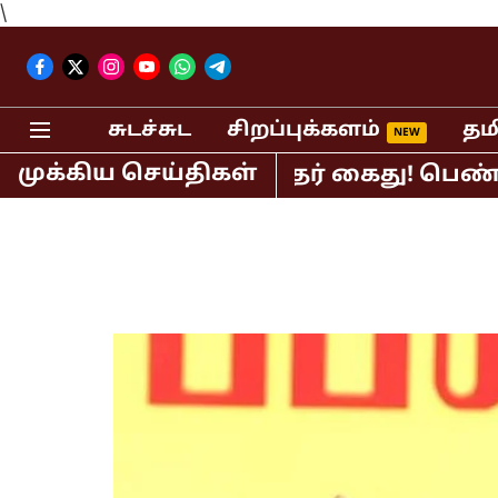
\
சுடச்சுட
சிறப்புக்களம்
தம
முக்கிய செய்திகள்
ிபர் பி.ஆர்.சுந்தர் கைது! பெண் செய்த