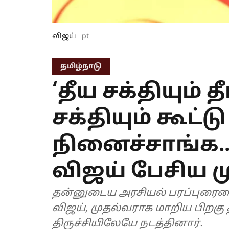
விஜய்
pt
தமிழ்நாடு
‘தீய சக்தியும் 
சக்தியும் கூட்ட
நினைச்சாங்க..’
விஜய் பேசிய ம
தன்னுடைய அரசியல் பரப்புரையை
விஜய், முதல்வராக மாறிய பிறகு
திருச்சியிலேயே நடத்தினார்.