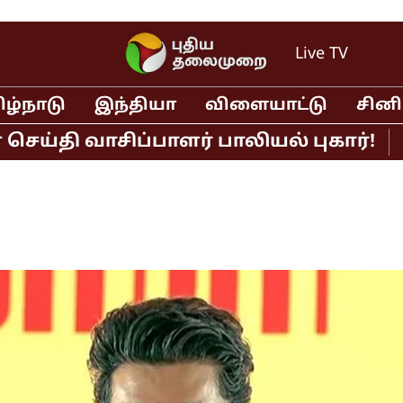
Live TV
ிழ்நாடு
இந்தியா
விளையாட்டு
சின
ி வாசிப்பாளர் பாலியல் புகார்!
முதல்