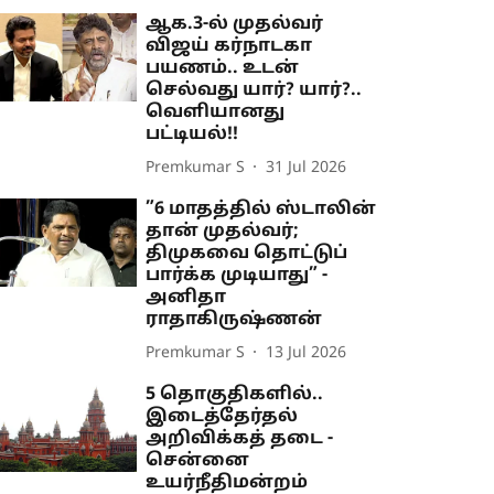
ஆக.3-ல் முதல்வர்
விஜய் கர்நாடகா
பயணம்.. உடன்
செல்வது யார்? யார்?..
வெளியானது
பட்டியல்!!
Premkumar S
31 Jul 2026
”6 மாதத்தில் ஸ்டாலின்
தான் முதல்வர்;
திமுகவை தொட்டுப்
பார்க்க முடியாது” -
அனிதா
ராதாகிருஷ்ணன்
Premkumar S
13 Jul 2026
5 தொகுதிகளில்..
இடைத்தேர்தல்
அறிவிக்கத் தடை -
சென்னை
உயர்நீதிமன்றம்