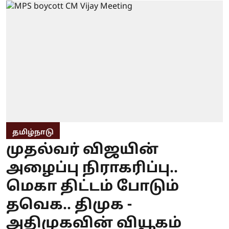
தமிழ்நாடு
முதல்வர் விஜயின்
அழைப்பு நிராகரிப்பு..
மெகா திட்டம் போடும்
தவெக.. திமுக -
அதிமுகவின் வியூகம்