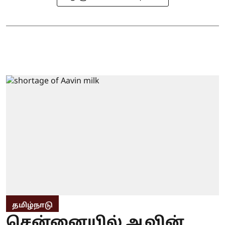
தமிழ்நாடு
சென்னையில் ஆவின்