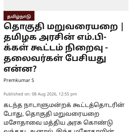
தமிழ்நாடு
தொகுதி மறுவரையறை |
தமிழக அரசின் எம்.பி-
க்கள் கூட்டம் நிறைவு -
தலைவர்கள் பேசியது
என்ன?
Premkumar S
Published on
:
08 Aug 2026, 12:55 pm
கடந்த நாடாளுமன்றக் கூட்டத்தொடரின்
போது, தொகுதி மறுவரையறை
மசோதாவை மத்திய அரசு கொண்டு
வந்தது. ஆனால், இந்த மசோதாவின்