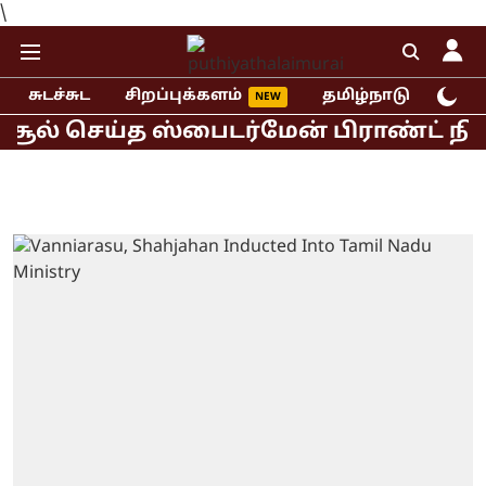
\
சுடச்சுட
சிறப்புக்களம்
தமிழ்நாடு
இந்
ல் செய்த ஸ்பைடர்மேன் பிராண்ட் நியூ ட