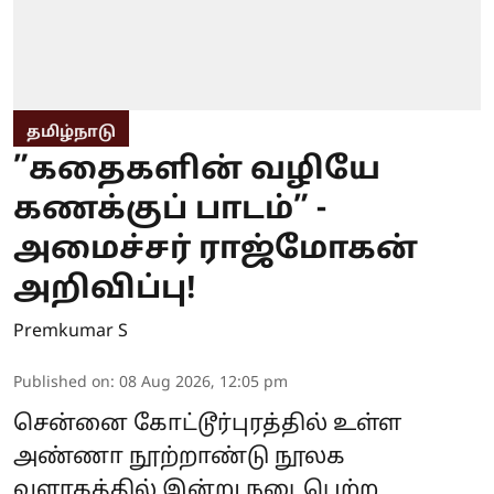
தமிழ்நாடு
”கதைகளின் வழியே
கணக்குப் பாடம்” -
அமைச்சர் ராஜ்மோகன்
அறிவிப்பு!
Premkumar S
Published on
:
08 Aug 2026, 12:05 pm
சென்னை கோட்டூர்புரத்தில் உள்ள
அண்ணா நூற்றாண்டு நூலக
வளாகத்தில் இன்று நடைபெற்ற