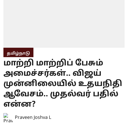
தமிழ்நாடு
மாற்றி மாற்றிப் பேசும்
அமைச்சர்கள்.. விஜய்
முன்னிலையில் உதயநிதி
ஆவேசம்.. முதல்வர் பதில்
என்ன?
Praveen Joshva L