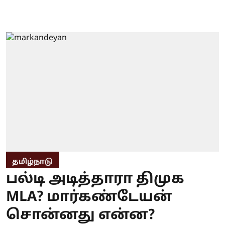
தமிழ்நாடு
பல்டி அடித்தாரா திமுக
MLA? மார்கண்டேயன்
சொன்னது என்ன?