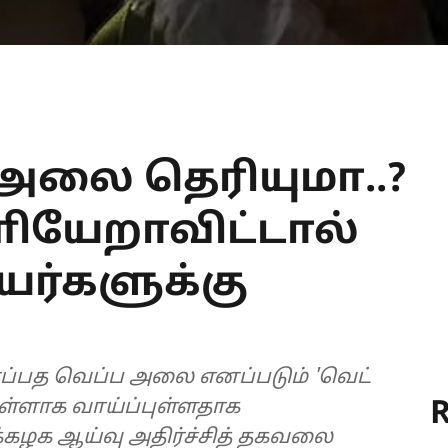
 அலை தெரியுமா..?
ியேறாவிட்டால்
ியர்களுக்கு
ஈரப்பத வெப்ப அலை எனப்படும் 'வெட்
R
ு உள்ளாக வாய்ப்புள்ளதாக
்கழக ஆய்வு அதிர்ச்சித் தகவலை