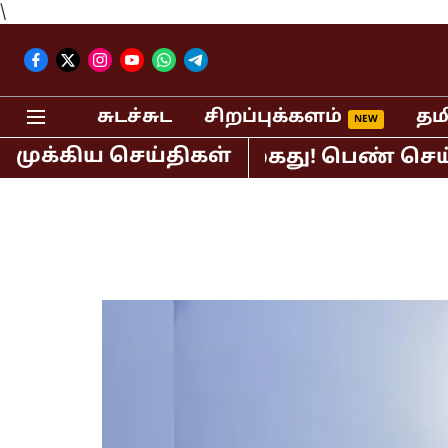
\
சுடச்சுட
சிறப்புக்களம்
தம
முக்கிய செய்திகள்
 பி.ஆர்.சுந்தர் கைது! பெண் செய்தி வாச