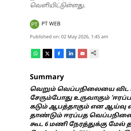
வெளியிட்டுள்ளது.
PT WEB
Published on
:
02 May 2026, 1:45 am
Summary
வெறும் வெப்பநிலையை விட கா
சேரும்போது உருவாகும் ‘ஈரப
கடும் ஆபத்தாகும் என ஆய்வு எச
தாண்டும் ஈரப்பத வெப்பநில
கூட 6 மணி நேரத்துக்கு மேல் தா