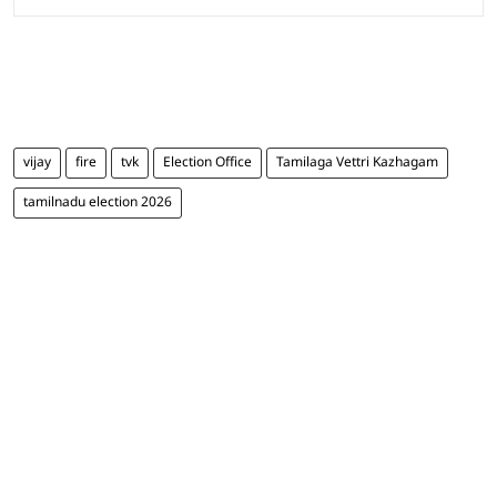
vijay
fire
tvk
Election Office
Tamilaga Vettri Kazhagam
tamilnadu election 2026