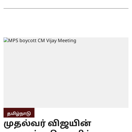
தமிழ்நாடு
முதல்வர் விஜயின்