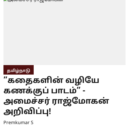
தமிழ்நாடு
”கதைகளின் வழியே
கணக்குப் பாடம்” -
அமைச்சர் ராஜ்மோகன்
அறிவிப்பு!
Premkumar S