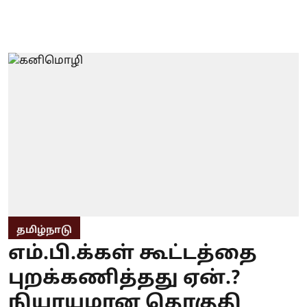
தமிழ்நாடு
எம்.பி.க்கள் கூட்டத்தை
புறக்கணித்தது ஏன்.?
நியாயமான தொகுதி