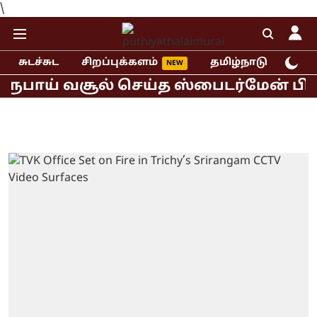
\
சுடச்சுட
சிறப்புக்களம்
தமிழ்நாடு
இந்
பாய் வசூல் செய்த ஸ்பைடர்மேன் பிராண்ட