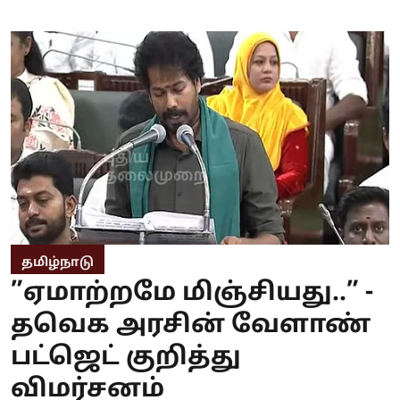
தமிழ்நாடு
”ஏமாற்றமே மிஞ்சியது..” -
தவெக அரசின் வேளாண்
பட்ஜெட் குறித்து
விமர்சனம்