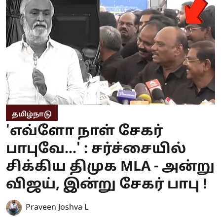
தமிழ்நாடு
'எவ்ளோ நாள் சேகர்
பாபுவே...' : சர்ச்சையில்
சிக்கிய திமுக MLA - அன்று
விஜய், இன்று சேகர் பாபு !
Praveen Joshva L