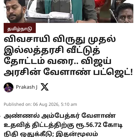
தமிழ்நாடு
விவசாயி விருது முதல்
இல்லத்தரசி வீட்டுத்
தோட்டம் வரை.. விஜய்
அரசின் வேளாண் பட்ஜெட்!
Prakash J
Published on
:
06 Aug 2026, 5:10 am
அண்ணல் அம்பேத்கர் வேளாண்
உதவித் திட்டத்திற்கு ரூ.56.72 கோடி
நிதி ஒதுக்கீடு; இதன்மூலம்