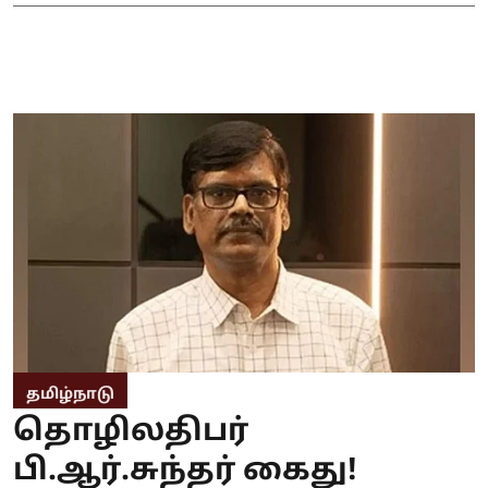
தமிழ்நாடு
தொழிலதிபர்
பி.ஆர்.சுந்தர் கைது!