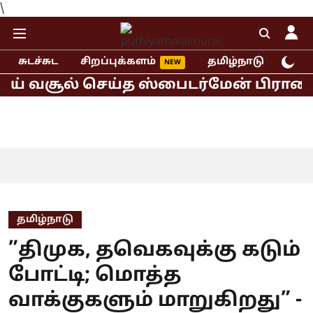
\
சுடச்சுட
சிறப்புக்களம்
தமிழ்நாடு
இந்
 வசூல் செய்த ஸ்பைடர்மேன் பிராண்ட் நி
தமிழ்நாடு
”திமுக, தவெகவுக்கு கடும்
போட்டி; மொத்த
வாக்குகளும் மாறுகிறது” -