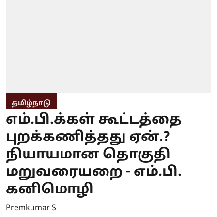
தமிழ்நாடு
எம்.பி.க்கள் கூட்டத்தை
புறக்கணித்தது ஏன்.?
நியாயமான தொகுதி
மறுவரையறை - எம்.பி.
கனிமொழி
Premkumar S