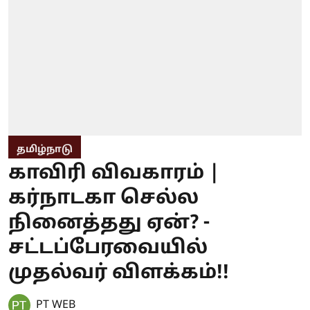
தமிழ்நாடு
காவிரி விவகாரம் |
கர்நாடகா செல்ல
நினைத்தது ஏன்? -
சட்டப்பேரவையில்
முதல்வர் விளக்கம்!!
PT WEB