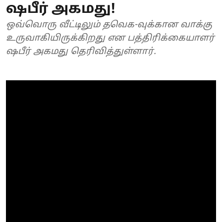
ஷபீர் அகமது!
ஒவ்வொரு வீட்டிலும் தவெக-வுக்கான வாக்கு
உருவாகியிருக்கிறது என பத்திரிக்கையாளர்
ஷபீர் அகமது தெரிவித்துள்ளார்.