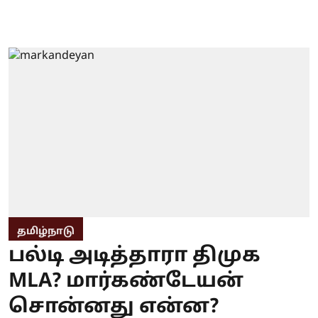
தமிழ்நாடு
பல்டி அடித்தாரா திமுக
MLA? மார்கண்டேயன்
சொன்னது என்ன?