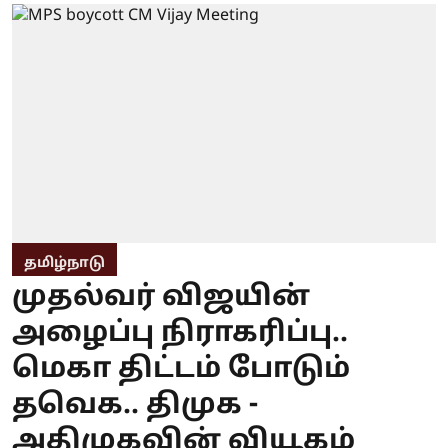
தமிழ்நாடு
முதல்வர் விஜயின்
அழைப்பு நிராகரிப்பு..
மெகா திட்டம் போடும்
தவெக.. திமுக -
அதிமுகவின் வியூகம்