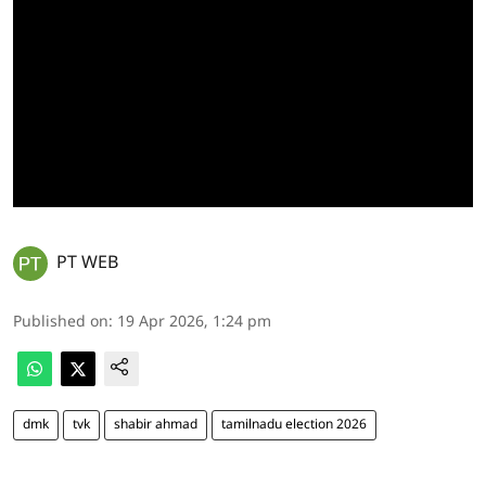
PT WEB
Published on
:
19 Apr 2026, 1:24 pm
dmk
tvk
shabir ahmad
tamilnadu election 2026