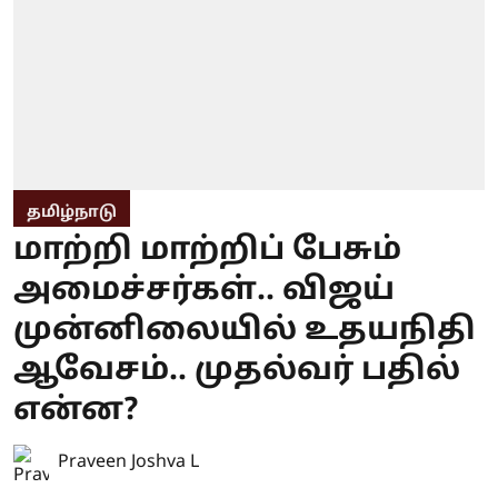
தமிழ்நாடு
மாற்றி மாற்றிப் பேசும்
அமைச்சர்கள்.. விஜய்
முன்னிலையில் உதயநிதி
ஆவேசம்.. முதல்வர் பதில்
என்ன?
Praveen Joshva L