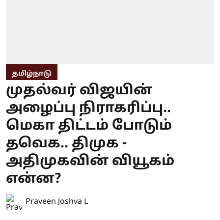
தமிழ்நாடு
முதல்வர் விஜயின்
அழைப்பு நிராகரிப்பு..
மெகா திட்டம் போடும்
தவெக.. திமுக -
அதிமுகவின் வியூகம்
என்ன?
Praveen Joshva L