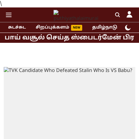
\
சுடச்சுட
சிறப்புக்களம்
தமிழ்நாடு
இந்
ாய் வசூல் செய்த ஸ்பைடர்மேன் பிராண்ட்