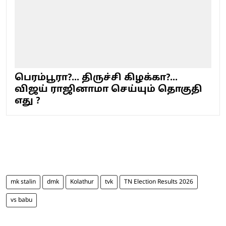
பெரம்பூரா?... திருச்சி கிழக்கா?...
விஜய் ராஜினாமா செய்யும் தொகுதி
எது ?
mk stalin
dmk
Kolathur
tvk
TN Election Results 2026
vs babu