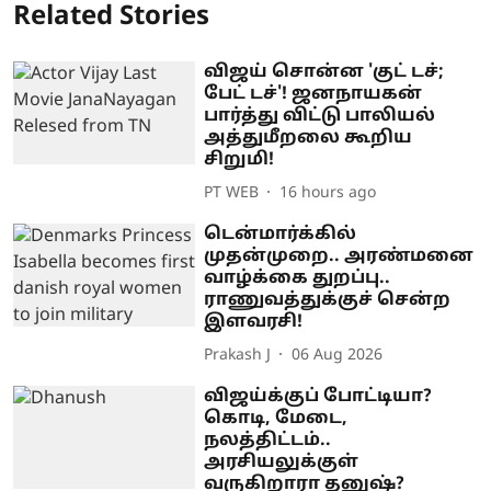
Related Stories
விஜய் சொன்ன 'குட் டச்;
பேட் டச்'! ஜனநாயகன்
பார்த்து விட்டு பாலியல்
அத்துமீறலை கூறிய
சிறுமி!
PT WEB
16 hours ago
டென்மார்க்கில்
முதன்முறை.. அரண்மனை
வாழ்க்கை துறப்பு..
ராணுவத்துக்குச் சென்ற
இளவரசி!
Prakash J
06 Aug 2026
விஜய்க்குப் போட்டியா?
கொடி, மேடை,
நலத்திட்டம்..
அரசியலுக்குள்
வருகிறாரா தனுஷ்?