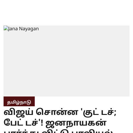
தமிழ்நாடு
விஜய் சொன்ன 'குட் டச்;
பேட் டச்'! ஜனநாயகன்