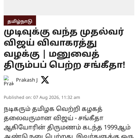
தமிழ்நாடு
முடிவுக்கு வந்த முதல்வர்
விஜய் விவாகரத்து
வழக்கு | மனுவைத்
திரும்பப் பெற்ற சங்கீதா!
Prakash J
Published on
:
07 Aug 2026, 11:32 am
நடிகரும் தமிழக வெற்றி கழகத்
தலைவருமான விஜய் - சங்கீதா
ஆகியோரின் திருமணம் கடந்த 1999ஆம்
ஆண்டு நடைபெற்றது. இவர்களுக்கு ஒரு