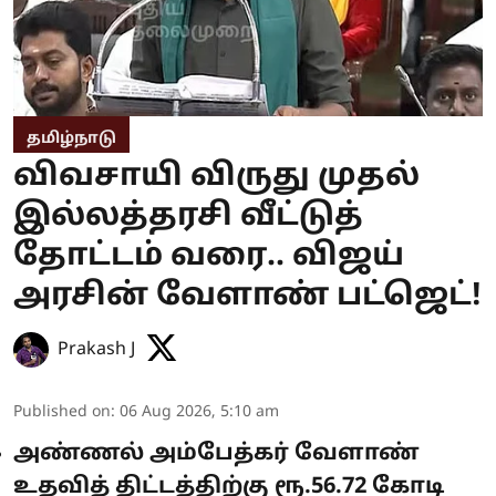
தமிழ்நாடு
விவசாயி விருது முதல்
இல்லத்தரசி வீட்டுத்
தோட்டம் வரை.. விஜய்
அரசின் வேளாண் பட்ஜெட்!
Prakash J
Published on
:
06 Aug 2026, 5:10 am
அண்ணல் அம்பேத்கர் வேளாண்
உதவித் திட்டத்திற்கு ரூ.56.72 கோடி