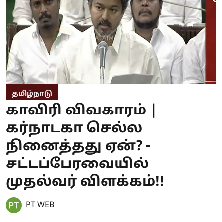
தமிழ்நாடு
காவிரி விவகாரம் |
கர்நாடகா செல்ல
நினைத்தது ஏன்? -
சட்டப்பேரவையில்
முதல்வர் விளக்கம்!!
PT WEB