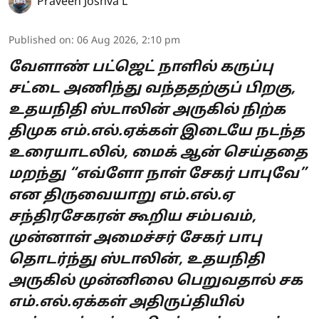
Praveen Joshva L
Published on
:
06 Aug 2026, 2:10 pm
வேளாண் பட்ஜெட் நாளில் கருப்பு
சட்டை அணிந்து வந்ததற்குப் பிறகு,
உதயநிதி ஸ்டாலின் அருகில் நிற்க
திமுக எம்.எல்.ஏக்கள் இடையே நடந்த
உரையாடலில், மைக் ஆன் செய்ததை
மறந்து “எவ்ளோ நாள் சேகர் பாபுவே”
என திருவையாறு எம்.எல்.ஏ
சந்திரசேகரன் கூறிய சம்பவம்,
முன்னாள் அமைச்சர் சேகர் பாபு
தொடர்ந்து ஸ்டாலின், உதயநிதி
அருகில் முன்னிலை பெறுவதால் சக
எம்.எல்.ஏக்கள் அதிருப்தியில்