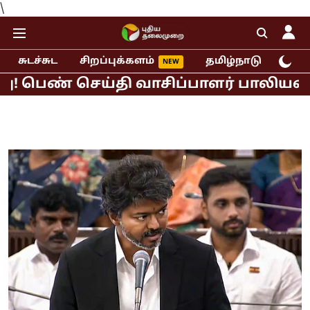
\
சுடச்சுட
சிறப்புக்களம்
தமிழ்நாடு
இந்
 செய்தி வாசிப்பாளர் பாலியல் புகார்!