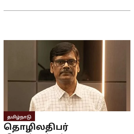
தமிழ்நாடு
தொழிலதிபர்