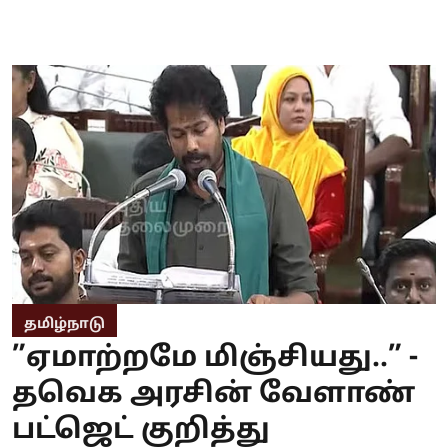
தமிழ்நாடு
”ஏமாற்றமே மிஞ்சியது..” -
தவெக அரசின் வேளாண்
பட்ஜெட் குறித்து