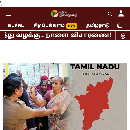
\
சுடச்சுட
சிறப்புக்களம்
தமிழ்நாடு
இந்
 வழக்கு.. நாளை விசாரணை!
ஒட்டுமொத்த