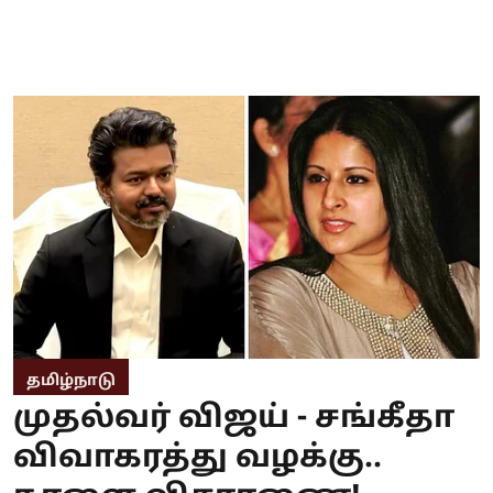
தமிழ்நாடு
முதல்வர் விஜய் - சங்கீதா
விவாகரத்து வழக்கு..