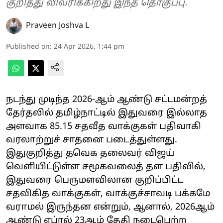
குறித்து விவரிக்கிறது இந்த தொகுப்பு.
Praveen Joshva L
Published on
:
24 Apr 2026, 1:44 pm
நடந்து முடிந்த 2026-ஆம் ஆண்டு சட்டமன்றத்
தேர்தலில் தமிழ்நாட்டில் இதுவரை இல்லாத
அளவாக 85.15 சதவீத வாக்குகள் பதிவாகி
வரலாற்றுச் சாதனை படைத்துள்ளது.
இதுகுறித்து தவெக தலைவர் விஜய்
வெளியிட்டுள்ள சமூகவலைத் தள பதிவில்,
இதுவரை பெருமளவிலான குறிப்பிட்ட
சதவிகித வாக்குகள், வாக்குச்சாவடி பக்கமே
வராமல் இருந்தன என்றும், ஆனால், 2026ஆம்
ஆண்டு ஏப்ரல் 23ஆம் தேதி நடைபெற்ற