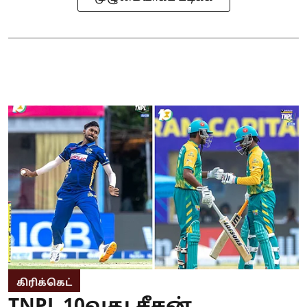
கிரிக்கெட்
TNPL 10வது சீசன்