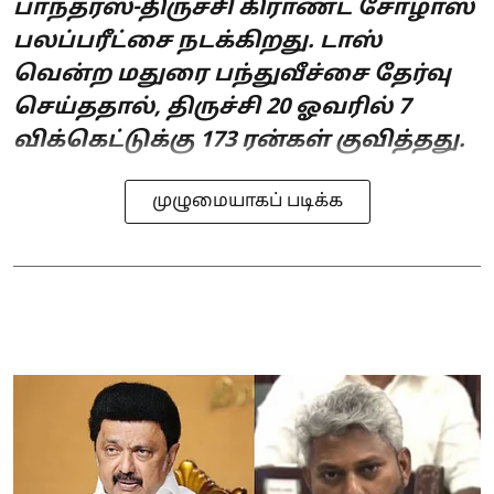
பாந்தர்ஸ்-திருச்சி கிராண்ட் சோழாஸ்
பலப்பரீட்சை நடக்கிறது. டாஸ்
வென்ற மதுரை பந்துவீச்சை தேர்வு
செய்ததால், திருச்சி 20 ஓவரில் 7
விக்கெட்டுக்கு 173 ரன்கள் குவித்தது.
முழுமையாகப் படிக்க