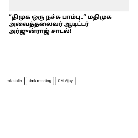
”திமுக ஒரு நச்சு பாம்பு..” மதிமுக
அவைத்தலைவர் ஆடிட்டர்
அர்ஜுன்ராஜ் சாடல்!
mk stalin
dmk meeting
CM Vijay