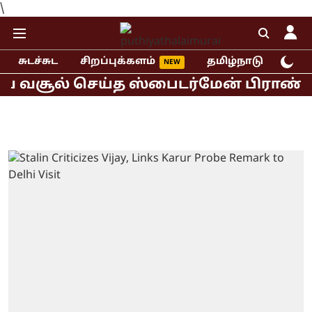
\
சுடச்சுட
சிறப்புக்களம்
தமிழ்நாடு
இந்
வசூல் செய்த ஸ்பைடர்மேன் பிராண்ட் நிய