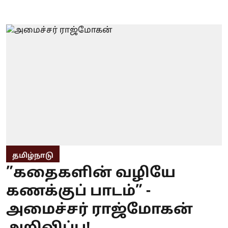
தமிழ்நாடு
”கதைகளின் வழியே
கணக்குப் பாடம்” -
அமைச்சர் ராஜ்மோகன்