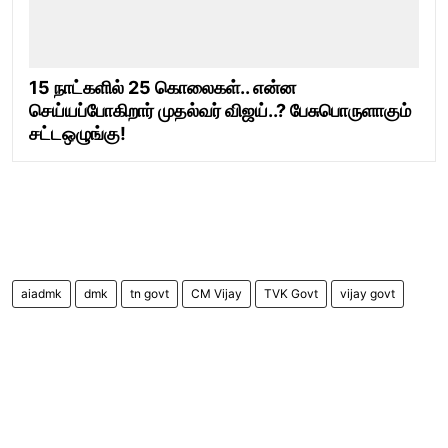
15 நாட்களில் 25 கொலைகள்.. என்ன
செய்யப்போகிறார் முதல்வர் விஜய்..? பேசுபொருளாகும்
சட்டஒழுங்கு!
aiadmk
dmk
tn govt
CM Vijay
TVK Govt
vijay govt