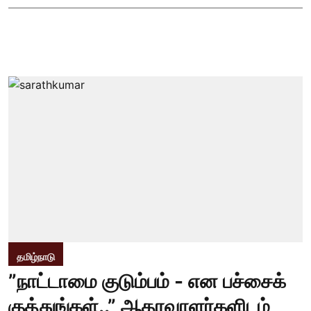
தமிழ்நாடு
”நாட்டாமை குடும்பம் - என பச்சைக்
குத்துங்கள்..” ஆதரவாளர்களிடம்