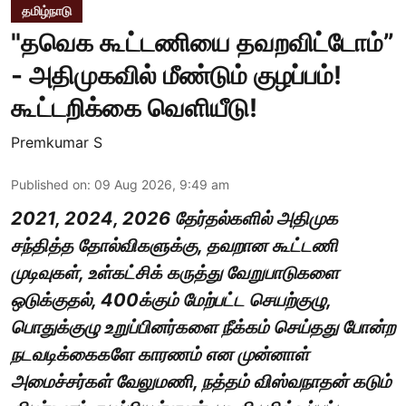
தமிழ்நாடு
"தவெக கூட்டணியை தவறவிட்டோம்”
- அதிமுகவில் மீண்டும் குழப்பம்!
கூட்டறிக்கை வெளியீடு!
Premkumar S
Published on
:
09 Aug 2026, 9:49 am
2021, 2024, 2026 தேர்தல்களில் அதிமுக
சந்தித்த தோல்விகளுக்கு, தவறான கூட்டணி
முடிவுகள், உள்கட்சிக் கருத்து வேறுபாடுகளை
ஒடுக்குதல், 400க்கும் மேற்பட்ட செயற்குழு,
பொதுக்குழு உறுப்பினர்களை நீக்கம் செய்தது போன்ற
நடவடிக்கைகளே காரணம் என முன்னாள்
அமைச்சர்கள் வேலுமணி, நத்தம் விஸ்வநாதன் கடும்