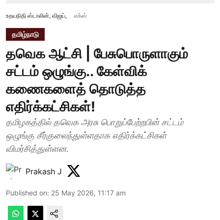
உதயநிதி ஸ்டாலின், விஜய்,
எக்ஸ்
தமிழ்நாடு
தவெக ஆட்சி | பேசுபொருளாகும்
சட்டம் ஒழுங்கு.. கேள்விக்
கணைகளைத் தொடுத்த
எதிர்க்கட்சிகள்!
தமிழகத்தில் தவெக அரசு பொறுப்பேற்றபின் சட்டம்
ஒழுங்கு சீர்குலைந்துள்ளதாக எதிர்க்கட்சிகள்
விமர்சித்துள்ளன.
Prakash J
Published on
:
25 May 2026, 11:17 am