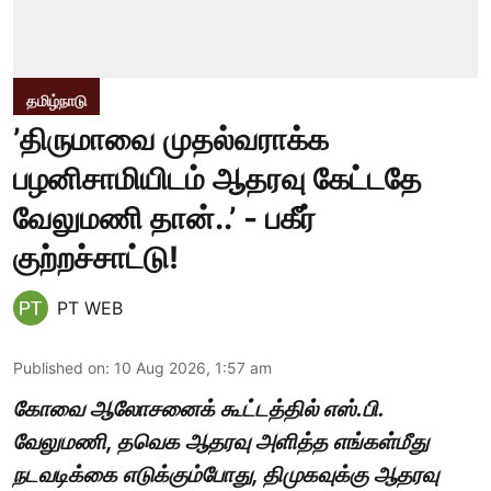
தமிழ்நாடு
’திருமாவை முதல்வராக்க
பழனிசாமியிடம் ஆதரவு கேட்டதே
வேலுமணி தான்..’ - பகீர்
குற்றச்சாட்டு!
PT WEB
Published on
:
10 Aug 2026, 1:57 am
கோவை ஆலோசனைக் கூட்டத்தில் எஸ்.பி.
வேலுமணி, தவெக ஆதரவு அளித்த எங்கள்மீது
நடவடிக்கை எடுக்கும்போது, திமுகவுக்கு ஆதரவு