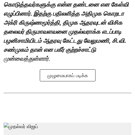
கொடுத்தவர்களுக்கு என்ன தண்டனை என கேள்வி
எழுப்பினார். இதற்கு பதிலளித்த அதிமுக கொறடா
அக்ரி கிருஷ்ணமூர்த்தி, திமுக ஆதரவுடன் விசிக
தலைவர் திருமாவளவனை முதல்வராக்க எடப்பாடி
பழனிசாமியிடம் ஆதரவு கேட்டது வேலுமணி, சி.வி.
சண்முகம் தான் என பகீர் குற்றச்சாட்டு
முன்வைத்துள்ளார்.
முழுமையாகப் படிக்க