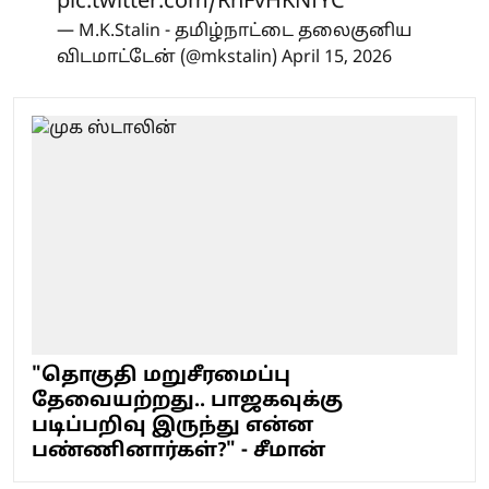
pic.twitter.com/RnFvHKNfYC
— M.K.Stalin - தமிழ்நாட்டை தலைகுனிய
விடமாட்டேன் (@mkstalin)
April 15, 2026
"தொகுதி மறுசீரமைப்பு
தேவையற்றது.. பாஜகவுக்கு
படிப்பறிவு இருந்து என்ன
பண்ணினார்கள்?" - சீமான்