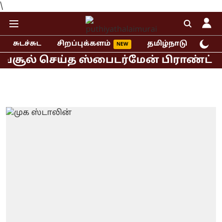
\
சுடச்சுட
சிறப்புக்களம்
தமிழ்நாடு
இந்
ூல் செய்த ஸ்பைடர்மேன் பிராண்ட் நியூ 