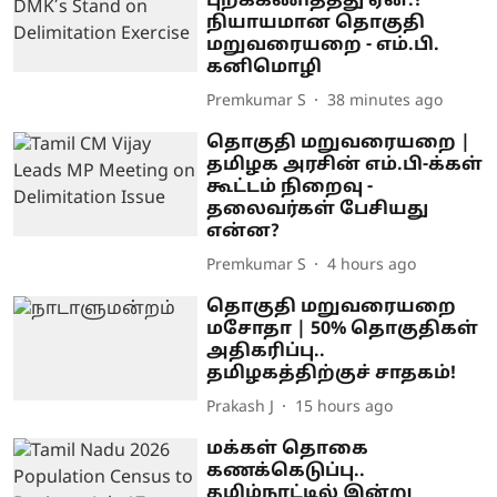
புறக்கணித்தது ஏன்.?
நியாயமான தொகுதி
மறுவரையறை - எம்.பி.
கனிமொழி
Premkumar S
38 minutes ago
தொகுதி மறுவரையறை |
தமிழக அரசின் எம்.பி-க்கள்
கூட்டம் நிறைவு -
தலைவர்கள் பேசியது
என்ன?
Premkumar S
4 hours ago
தொகுதி மறுவரையறை
மசோதா | 50% தொகுதிகள்
அதிகரிப்பு..
தமிழகத்திற்குச் சாதகம்!
Prakash J
15 hours ago
மக்கள் தொகை
கணக்கெடுப்பு..
தமிழ்நாட்டில் இன்று