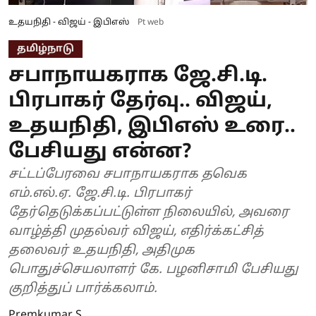
உதயநிதி - விஜய் - இபிஎஸ்
Pt web
தமிழ்நாடு
சபாநாயகராக ஜே.சி.டி.
பிரபாகர் தேர்வு.. விஜய்,
உதயநிதி, இபிஎஸ் உரை..
பேசியது என்ன?
சட்டப்பேரவை சபாநாயகராக தவெக
எம்.எல்.ஏ. ஜே.சி.டி. பிரபாகர்
தேர்தெடுக்கப்பட்டுள்ள நிலையில், அவரை
வாழ்த்தி முதல்வர் விஜய், எதிர்க்கட்சித்
தலைவர் உதயநிதி, அதிமுக
பொதுச்செயலாளர் கே. பழனிசாமி பேசியது
குறித்துப் பார்க்கலாம்.
Premkumar S