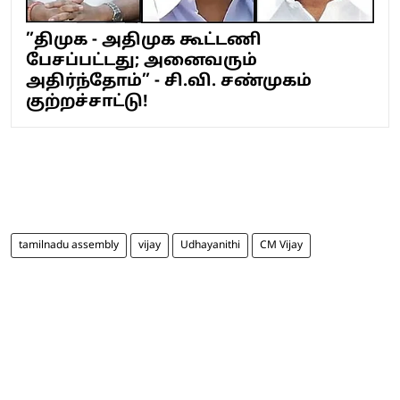
”திமுக - அதிமுக கூட்டணி
பேசப்பட்டது; அனைவரும்
அதிர்ந்தோம்” - சி.வி. சண்முகம்
குற்றச்சாட்டு!
tamilnadu assembly
vijay
Udhayanithi
CM Vijay