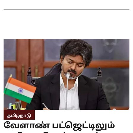
தமிழ்நாடு
வேளாண் பட்ஜெட்டிலும்