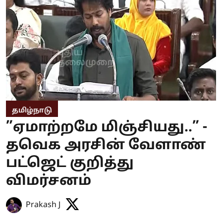
தமிழ்நாடு
”ஏமாற்றமே மிஞ்சியது..” -
தவெக அரசின் வேளாண்
பட்ஜெட் குறித்து
விமர்சனம்
Prakash J