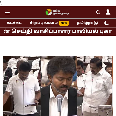
\
சுடச்சுட
சிறப்புக்களம்
தமிழ்நாடு
இந்
தி வாசிப்பாளர் பாலியல் புகார்!
முத