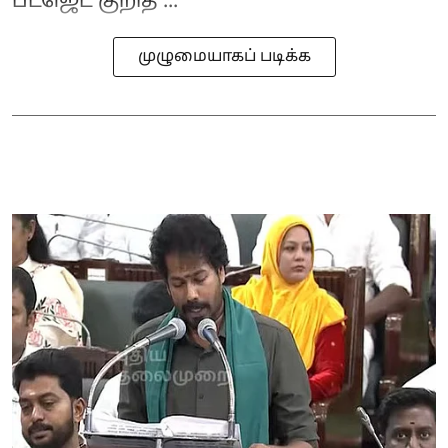
பட்ஜெட் குறித ...
முழுமையாகப் படிக்க