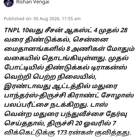
Rishan Vengai
Published on
:
05 Aug 2026, 11:55 am
TNPL 10வது சீசன் ஆகஸ்ட் 4 முதல் 28
வரை திண்டுக்கல், சென்னை
மைதானங்களில் 8 அணிகள் மோதும்
வகையில் தொடங்கியுள்ளது. முதல்
போட்டியில் திண்டுக்கல் டிராகன்ஸ்
வெற்றி பெற்ற நிலையில்,
இரண்டாவது ஆட்டத்தில் மதுரை
பாந்தர்ஸ்-திருச்சி கிராண்ட் சோழாஸ்
பலப்பரீட்சை நடக்கிறது. டாஸ்
வென்ற மதுரை பந்துவீச்சை தேர்வு
செய்ததால், திருச்சி 20 ஓவரில் 7
விக்கெட்டுக்கு 173 ரன்கள் குவித்தது.