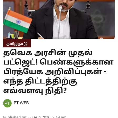
தமிழ்நாடு
தவெக அரசின் முதல்
பட்ஜெட்! பெண்களுக்கான
பிரத்யேக அறிவிப்புகள் -
எந்த திட்டத்திற்கு
எவ்வளவு நிதி?
PT WEB
Published on
:
05 Aug 2026, 9:19 am