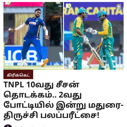
கிரிக்கெட்
TNPL 10வது சீசன்
தொடக்கம்.. 2வது
போட்டியில் இன்று மதுரை-
திருச்சி பலப்பரீட்சை!