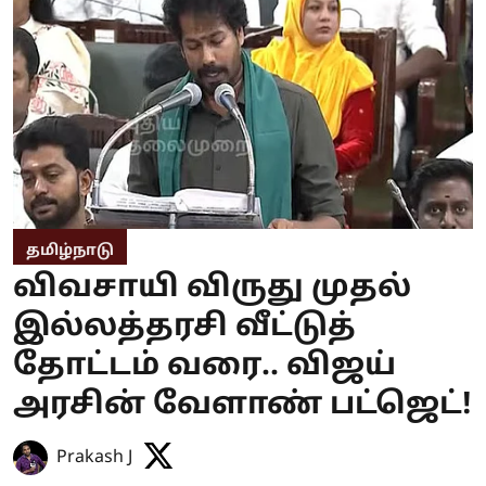
தமிழ்நாடு
விவசாயி விருது முதல்
இல்லத்தரசி வீட்டுத்
தோட்டம் வரை.. விஜய்
அரசின் வேளாண் பட்ஜெட்!
Prakash J