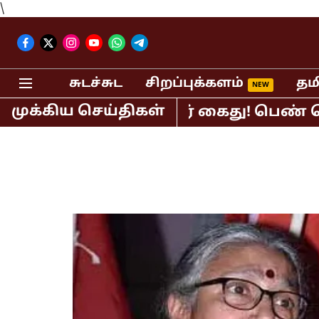
\
சுடச்சுட
சிறப்புக்களம்
தம
முக்கிய செய்திகள்
் பி.ஆர்.சுந்தர் கைது! பெண் செய்தி வ