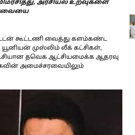
்சித்து, அரசியல் உறவுகளை
ார்வையை
க உடன் கூட்டணி வைத்து களம்கண்ட
 யூனியன் முஸ்லிம் லீக் கட்சிகள்,
்கட்சியான தவெக ஆட்சியமைக்க ஆதரவு
கவின் அமைச்சரவையிலும்