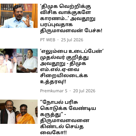
’திமுக வெற்றிக்கு
விசிக வாக்குகளே
காரணம்..’ அவதூறு
பரப்புவதாக
திருமாவளவன் பேச்சு!
PT WEB
25 Jul 2026
’எலும்பை உடைப்பேன்’
முதல்வர் குறித்து
அவதூறு - திமுக
எம்.எல்.ஏ-வை
சிறையிலடைக்க
உத்தரவு!!
Premkumar S
20 Jul 2026
”நோபல் பரிசு
கொடுக்க வேண்டிய
கருத்து” -
திருமாவளவனை
கிண்டல் செய்த
வைகோ!!