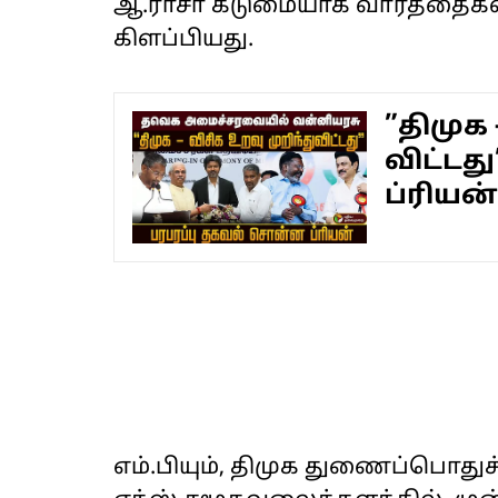
ஆ.ராசா கடுமையாக வார்த்தைகளா
கிளப்பியது.
”திமுக 
விட்டது
ப்ரியன
எம்.பியும், திமுக துணைப்பொ