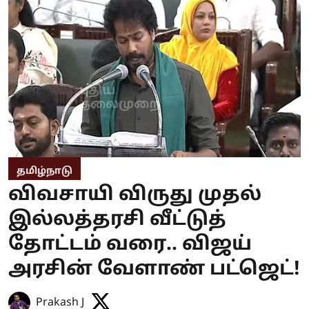
தமிழ்நாடு
விவசாயி விருது முதல்
இல்லத்தரசி வீட்டுத்
தோட்டம் வரை.. விஜய்
அரசின் வேளாண் பட்ஜெட்!
Prakash J