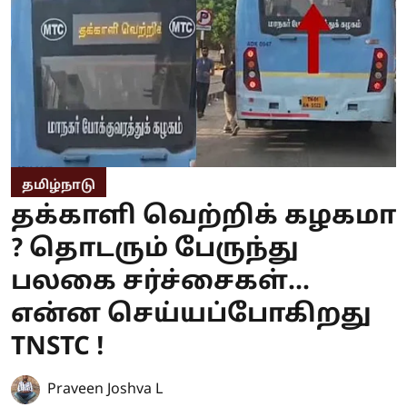
தமிழ்நாடு
தக்காளி வெற்றிக் கழகமா
? தொடரும் பேருந்து
பலகை சர்ச்சைகள்...
என்ன செய்யப்போகிறது
TNSTC !
Praveen Joshva L