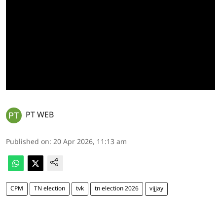
PT WEB
Published on
:
20 Apr 2026, 11:13 am
CPM
TN election
tvk
tn election 2026
vijjay