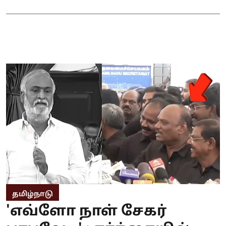
தமிழ்நாடு
'எவ்ளோ நாள் சேகர்