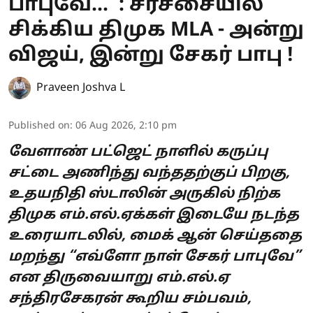
பாபுவே...' : சர்ச்சையில்
சிக்கிய திமுக MLA - அன்று
விஜய், இன்று சேகர் பாபு !
Praveen Joshva L
Published on
:
06 Aug 2026, 2:10 pm
வேளாண் பட்ஜெட் நாளில் கருப்பு
சட்டை அணிந்து வந்ததற்குப் பிறகு,
உதயநிதி ஸ்டாலின் அருகில் நிற்க
திமுக எம்.எல்.ஏக்கள் இடையே நடந்த
உரையாடலில், மைக் ஆன் செய்ததை
மறந்து “எவ்ளோ நாள் சேகர் பாபுவே”
என திருவையாறு எம்.எல்.ஏ
சந்திரசேகரன் கூறிய சம்பவம்,