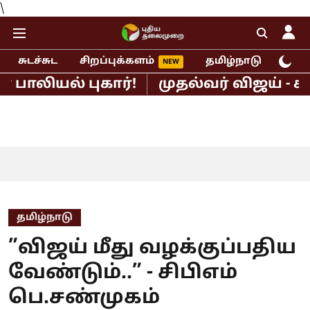
\
சுடச்சுட
சிறப்புக்களம்
தமிழ்நாடு
இந்
் புகார்!
முதல்வர் விஜய் - சங்கீத
தமிழ்நாடு
”விஜய் மீது வழக்குப்பதிய
வேண்டும்..” - சிபிஎம்
பெ.சண்முகம்