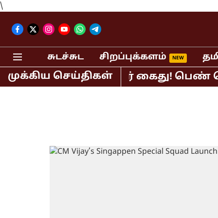
\
சுடச்சுட
சிறப்புக்களம்
தம
முக்கிய செய்திகள்
திபர் பி.ஆர்.சுந்தர் கைது! பெண் செய்த