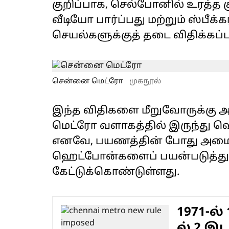
குறிப்பாக, செல்போனில் உரத்த 
வீடியோ பார்ப்பது மற்றும் ஸ்பீக
செயல்களுக்குத் தடை விதிக்கப்ப
சென்னை மெட்ரோ
முகநூல்
இந்த விதிகளை மீறுவோருக்கு அ
மெட்ரோ வளாகத்தில் இருந்து வெள
எனவே, பயணத்தின் போது அமைதி
ஹெட்போன்களைப் பயன்படுத்துமா
கேட்டுக்கொண்டுள்ளது.
1971-ல்
ல் 2 இட