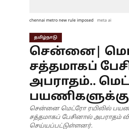
chennai metro new rule imposed
meta ai
தமிழ்நாடு
சென்னை| மொ
சத்தமாகப் பேசி
அபராதம்.. மெட
பயணிகளுக்கு 
சென்னை மெட்ரோ ரயிலில் பயண
சத்தமாகப் பேசினால் அபராதம் வி
செய்யப்பட்டுள்ளனர்.