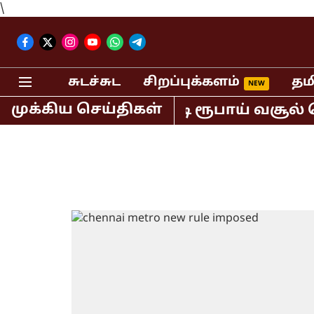
\
சுடச்சுட
சிறப்புக்களம்
தம
முக்கிய செய்திகள்
ில் மட்டும் 400 கோடி ரூபாய் வசூல் செ