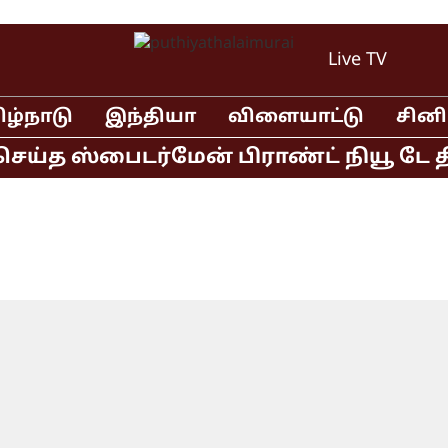
Live TV
ிழ்நாடு
இந்தியா
விளையாட்டு
சின
ய்த ஸ்பைடர்மேன் பிராண்ட் நியூ டே திர