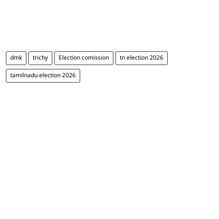
dmk
trichy
Election comission
tn election 2026
tamilnadu election 2026