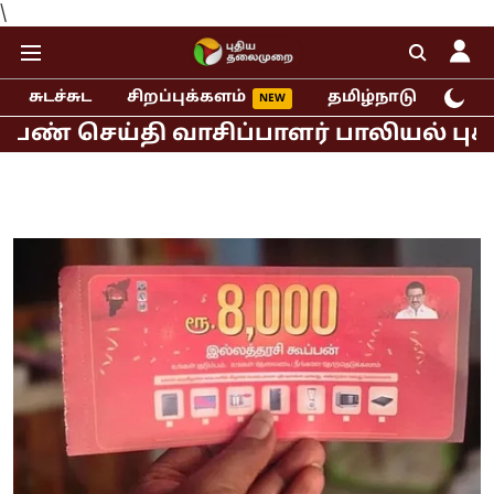
\
சுடச்சுட
சிறப்புக்களம்
தமிழ்நாடு
இந்
ய்தி வாசிப்பாளர் பாலியல் புகார்!
ம