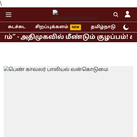
\
சுடச்சுட
சிறப்புக்களம்
தமிழ்நாடு
இந்
திமுகவில் மீண்டும் குழப்பம்! கூட்ட