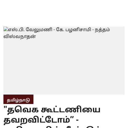
தமிழ்நாடு
"தவெக கூட்டணியை
தவறவிட்டோம்” -