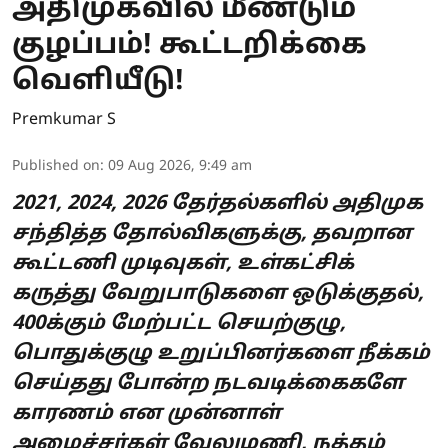
அதிமுகவில் மீண்டும்
குழப்பம்! கூட்டறிக்கை
வெளியீடு!
Premkumar S
Published on
:
09 Aug 2026, 9:49 am
2021, 2024, 2026 தேர்தல்களில் அதிமுக
சந்தித்த தோல்விகளுக்கு, தவறான
கூட்டணி முடிவுகள், உள்கட்சிக்
கருத்து வேறுபாடுகளை ஒடுக்குதல்,
400க்கும் மேற்பட்ட செயற்குழு,
பொதுக்குழு உறுப்பினர்களை நீக்கம்
செய்தது போன்ற நடவடிக்கைகளே
காரணம் என முன்னாள்
அமைச்சர்கள் வேலுமணி, நத்தம்