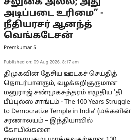
சலுகை அல்ல; அது
அடிப்படை உரிமை” -
நீதியரசர் ஆனந்த்
வெங்கடேசன்
Premkumar S
Published on
:
09 Aug 2026, 8:17 am
திமுகவின் தேசிய ஊடகச் செய்தித்
தொடர்பாளரும், வழக்கறிஞருமான
மனுராஜ் சண்முகசுந்தரம் எழுதிய ’தி
பீப்புல்ஸ் சாங்டம் - The 100 Years Struggle
to Democratize Temple in India’ (மக்களின்
சரணாலயம் – இந்தியாவில்
கோயில்களை
ஜனநாயகமயமாக்குவதற்கான 100