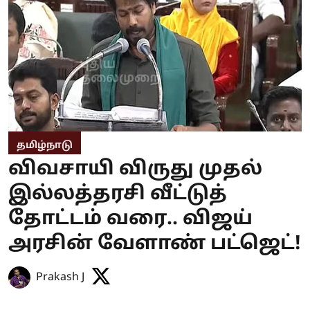
தமிழ்நாடு
விவசாயி விருது முதல்
இல்லத்தரசி வீட்டுத்
தோட்டம் வரை.. விஜய்
அரசின் வேளாண் பட்ஜெட்!
Prakash J