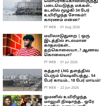
மொரோக்கோவிலிருந்து
படையெடுத்த மக்கள்..
கடலில் மூழ்கி 34 பேர்
உயிரிழந்த சோகம்!!
காரணம் என்ன?
PT WEB
01 Aug 2026
மயிலாடுதுறை | ஒரு
இடத்தில் சடலமான
காதலர்கள்..
தற்கொலையா..? ஆணவ
கொலையா?
PT WEB
01 Jul 2026
கத்தார் LNG தளத்தில்
பெரும் வெடிவிபத்து.. 54
பேர் காயம்.. 18 பேர் மாயம்!
PT WEB
22 Jun 2026
ஓமனில் உயிரிழந்த
மாலுமி நிஷாந்த்.. ஒரே