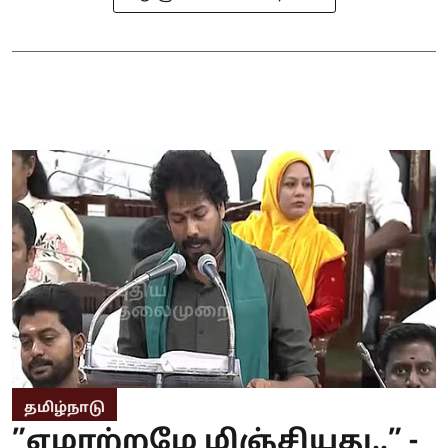
தமிழ்நாடு
”ஏமாற்றமே மிஞ்சியது..” -