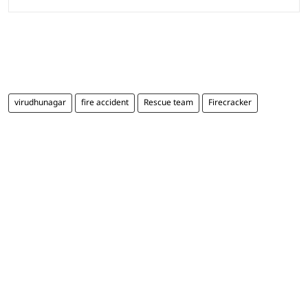
virudhunagar
fire accident
Rescue team
Firecracker