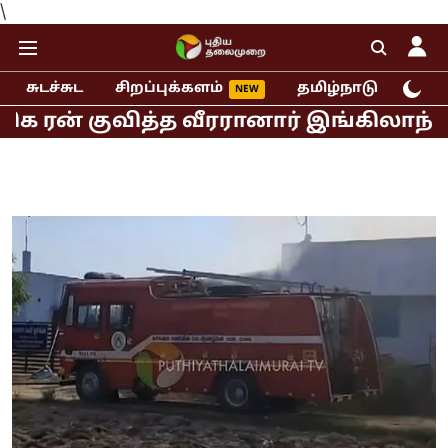
\
சுடச்சுட
சிறப்புக்களம்
தமிழ்நாடு
இந்
் குவித்த வீரரானார் இங்கிலாந்து ஜோஸ் 