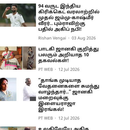
94 வருட இந்திய
கிரிக்கெட் வரலாற்றில்
முதல் ஜம்மு-காஷ்மீர்
வீரர்.. பும்ராவிற்கு
பதில் அகிப் நபி!
Rishan Vengai
03 Aug 2026
பாடகி ஜானகி குறித்து
பலரும் அறியாத 10
தகவல்கள்!
PT WEB
12 Jul 2026
”தாங்க முடியாத
வேதனைகளை சுமந்து
வாழ்ந்தார்..” ஜானகி
மறைவுக்கு
இளையராஜா
இரங்கல்!
PT WEB
12 Jul 2026
உலகிலேயே அதிக