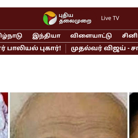
Live TV
ிழ்நாடு
இந்தியா
விளையாட்டு
சின
யல் புகார்!
முதல்வர் விஜய் - சங்க