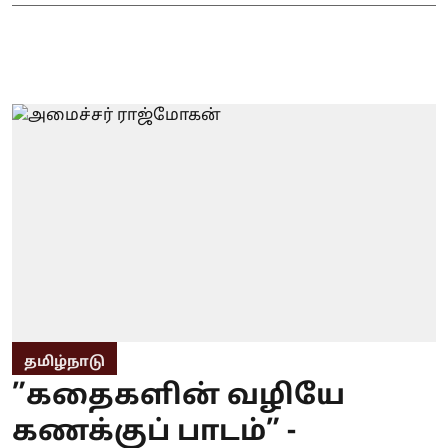
தமிழ்நாடு
”கதைகளின் வழியே
கணக்குப் பாடம்” -