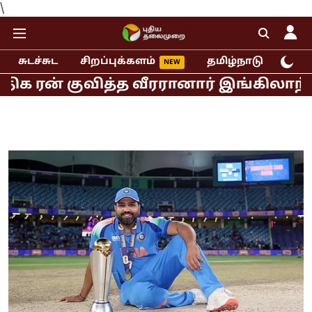
\
சுடச்சுட
சிறப்புக்களம்
தமிழ்நாடு
இந்
் குவித்த வீரரானார் இங்கிலாந்து ஜோஸ் 