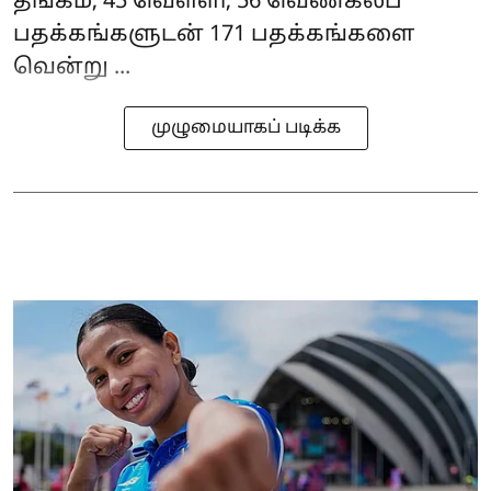
தங்கம், 45 வெள்ளி, 56 வெண்கலப்
பதக்கங்களுடன் 171 பதக்கங்களை
வென்று ...
முழுமையாகப் படிக்க