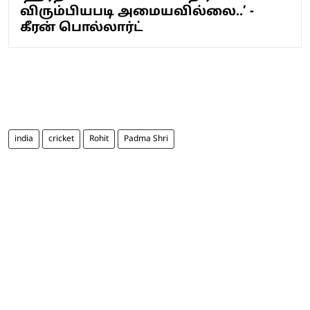
விரும்பியபடி அமையவில்லை..’ -
கீரன் பொல்லார்ட்
india
cricket
Rohit
Padma Shri