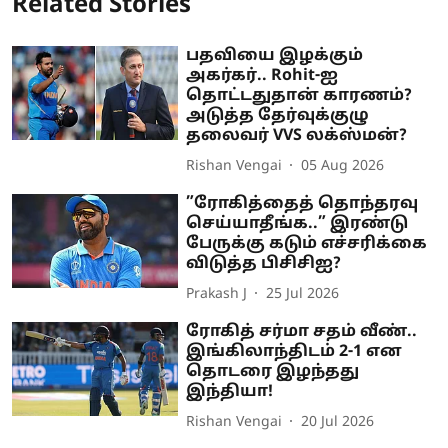
Related Stories
பதவியை இழக்கும்
அகர்கர்.. Rohit-ஐ
தொட்டதுதான் காரணம்?
அடுத்த தேர்வுக்குழு
தலைவர் VVS லக்ஸ்மன்?
Rishan Vengai
05 Aug 2026
”ரோகித்தைத் தொந்தரவு
செய்யாதீங்க..” இரண்டு
பேருக்கு கடும் எச்சரிக்கை
விடுத்த பிசிசிஐ?
Prakash J
25 Jul 2026
ரோகித் சர்மா சதம் வீண்..
இங்கிலாந்திடம் 2-1 என
தொடரை இழந்தது
இந்தியா!
Rishan Vengai
20 Jul 2026