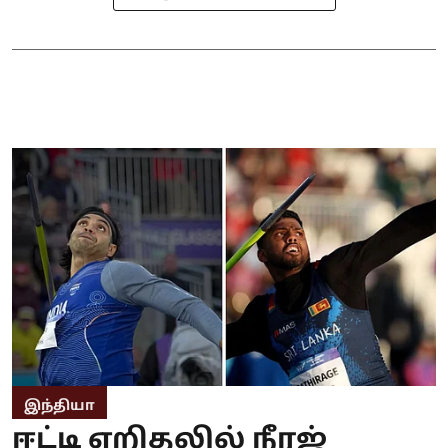
இந்தியா
ஈட்டி எறிதலில் நீரஜ்