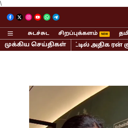
\
சுடச்சுட
சிறப்புக்களம்
தம
முக்கிய செய்திகள்
்த டி20 கிரிக்கெட்டில் அதிக ரன் குவித