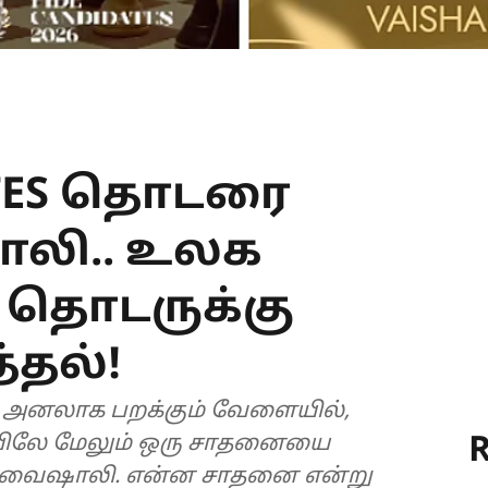
ATES தொடரை
லி.. உலக
் தொடருக்கு
்தல்!
் அனலாக பறக்கும் வேளையில்,
R
ிலே மேலும் ஒரு சாதனையை
ர் வைஷாலி. என்ன சாதனை என்று