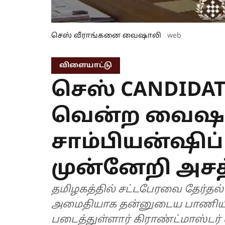
செஸ் வீராங்கனை வைஷாலி
web
விளையாட்டு
செஸ் CANDID
வென்ற வைஷா
சாம்பியன்ஷிப
முன்னேறி அசத
தமிழகத்தில் சட்டபேரவை தேர்தல
அமைதியாக தன்னுடைய பாணிய
படைத்துள்ளார் கிராண்ட்மாஸ்ட