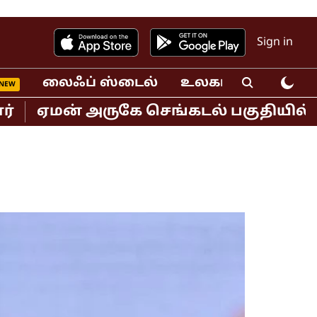
Sign in
லைஃப் ஸ்டைல்
உலகம்
வீடியோ
ன் அருகே செங்கடல் பகுதியில் இந்திய 