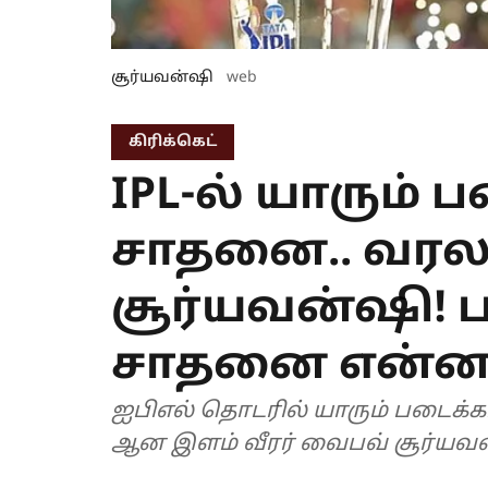
சூர்யவன்ஷி
web
கிரிக்கெட்
IPL-ல் யாரும்
சாதனை.. வரல
சூர்யவன்ஷி!
சாதனை என்ன
ஐபிஎல் தொடரில் யாரும் படைக
ஆன இளம் வீரர் வைபவ் சூர்யவன