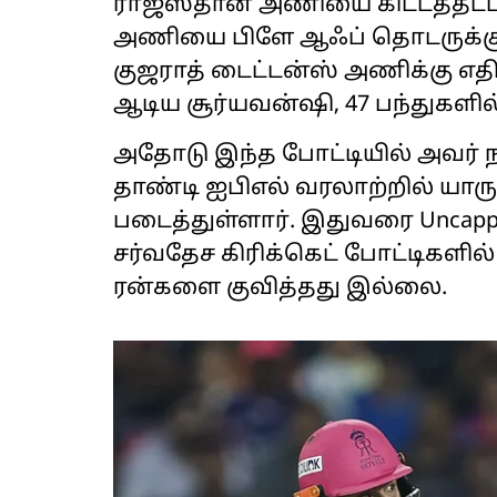
ராஜஸ்தான் அணியை கிட்டத்தட்ட
அணியை பிளே ஆஃப் தொடருக்கு 
குஜராத் டைட்டன்ஸ் அணிக்கு எத
ஆடிய சூர்யவன்ஷி, 47 பந்துகளில்
அதோடு இந்த போட்டியில் அவர் ந
தாண்டி ஐபிஎல் வரலாற்றில் யா
படைத்துள்ளார். இதுவரை Uncapp
சர்வதேச கிரிக்கெட் போட்டிகளில
ரன்களை குவித்தது இல்லை.