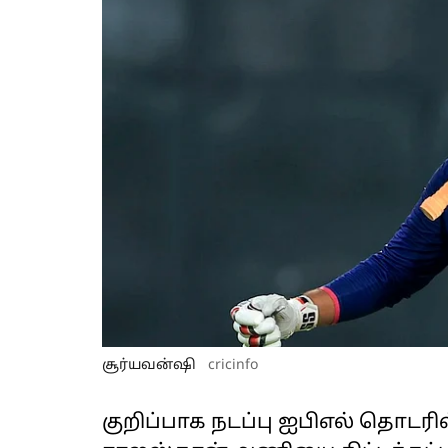
சூர்யவன்ஷி
cricinfo
குறிப்பாக நடப்பு ஐபிஎல் தொடரில்