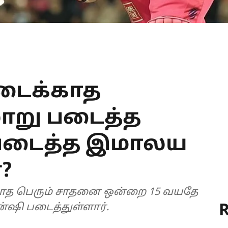
 படைக்காத
ாறு படைத்த
 படைத்த இமாலய
?
்காத பெரும் சாதனை ஒன்றை 15 வயதே
R
்ஷி படைத்துள்ளார்.