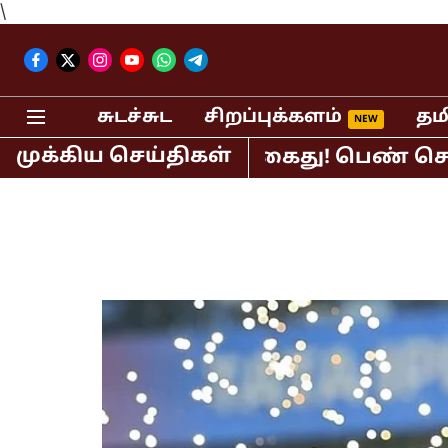
\
சுடச்சுட
சிறப்புக்களம்
தம
முக்கிய செய்திகள்
பி.ஆர்.சுந்தர் கைது! பெண் செய்தி வாச