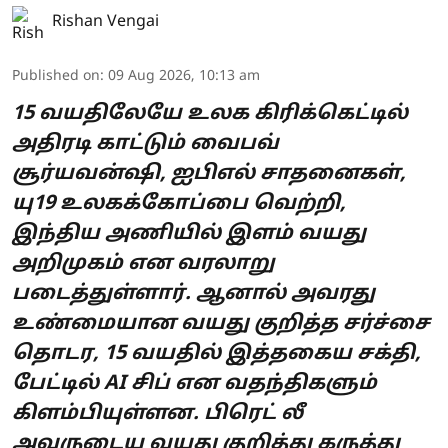
Rishan Vengai
Published on
:
09 Aug 2026, 10:13 am
15 வயதிலேயே உலக கிரிக்கெட்டில்
அதிரடி காட்டும் வைபவ்
சூர்யவன்ஷி, ஐபிஎல் சாதனைகள்,
யு19 உலகக்கோப்பை வெற்றி,
இந்திய அணியில் இளம் வயது
அறிமுகம் என வரலாறு
படைத்துள்ளார். ஆனால் அவரது
உண்மையான வயது குறித்த சர்ச்சை
தொடர, 15 வயதில் இத்தகைய சக்தி,
பேட்டில் AI சிப் என வதந்திகளும்
கிளம்பியுள்ளன. பிரெட் லீ
அவருடைய வயது குறித்து கருத்து