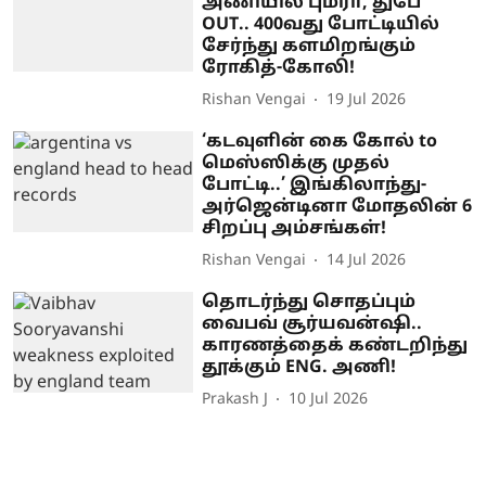
அணியில் பும்ரா, துபே
OUT.. 400வது போட்டியில்
சேர்ந்து களமிறங்கும்
ரோகித்-கோலி!
Rishan Vengai
19 Jul 2026
‘கடவுளின் கை கோல் to
மெஸ்ஸிக்கு முதல்
போட்டி..’ இங்கிலாந்து-
அர்ஜென்டினா மோதலின் 6
சிறப்பு அம்சங்கள்!
Rishan Vengai
14 Jul 2026
தொடர்ந்து சொதப்பும்
வைபவ் சூர்யவன்ஷி..
காரணத்தைக் கண்டறிந்து
தூக்கும் ENG. அணி!
Prakash J
10 Jul 2026