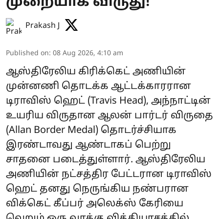
முறையாக விருது!
Prakash J
Published on
:
08 Aug 2026, 4:10 am
ஆஸ்திரேலிய கிரிக்கெட் அணியின்
முன்னணி தொடக்க ஆட்டக்காரரான
டிராவிஸ் ஹெட் (Travis Head), அந்நாட்டின்
உயரிய விருதான ஆலன் பார்டர் விருதை
(Allan Border Medal) தொடர்ச்சியாக
இரண்டாவது ஆண்டாகப் பெற்று
சாதனை படைத்துள்ளார். ஆஸ்திரேலிய
அணியின் நட்சத்திர பேட்டரான டிராவிஸ்
ஹெட் தனது நெருங்கிய நண்பரான
விக்கெட் கீப்பர் அலெக்ஸ் கேரியை
வெறும் ஒரு வாக்கு வித்தியாசத்தில்