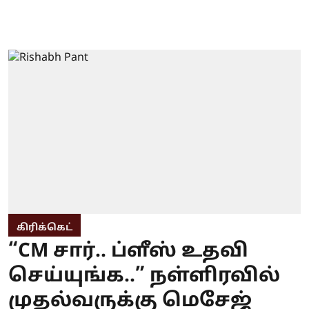
கிரிக்கெட்
“CM சார்.. ப்ளீஸ் உதவி
செய்யுங்க..” நள்ளிரவில்
முதல்வருக்கு மெசேஜ்