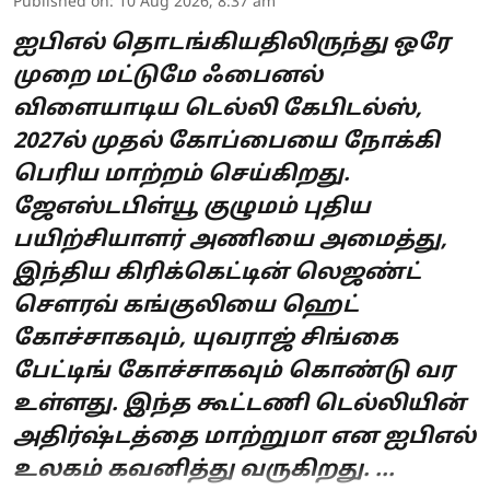
Published on
:
10 Aug 2026, 8:37 am
ஐபிஎல் தொடங்கியதிலிருந்து ஒரே
முறை மட்டுமே ஃபைனல்
விளையாடிய டெல்லி கேபிடல்ஸ்,
2027ல் முதல் கோப்பையை நோக்கி
பெரிய மாற்றம் செய்கிறது.
ஜேஎஸ்டபிள்யூ குழுமம் புதிய
பயிற்சியாளர் அணியை அமைத்து,
இந்திய கிரிக்கெட்டின் லெஜண்ட்
சௌரவ் கங்குலியை ஹெட்
கோச்சாகவும், யுவராஜ் சிங்கை
பேட்டிங் கோச்சாகவும் கொண்டு வர
உள்ளது. இந்த கூட்டணி டெல்லியின்
அதிர்ஷ்டத்தை மாற்றுமா என ஐபிஎல்
உலகம் கவனித்து வருகிறது. ...