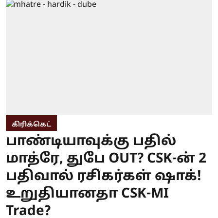
கிரிக்கெட்
பாண்டியாவுக்கு பதில்
மாத்ரே, துபே OUT? CSK-ன் 2
பதிவால் ரசிகர்கள் ஷாக்!
உறுதியானதா CSK-MI
Trade?