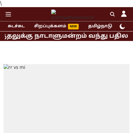
\
சுடச்சுட
சிறப்புக்களம்
தமிழ்நாடு
இந்
லுக்கு நாடாளுமன்றம் வந்து பதிலளிக்கா