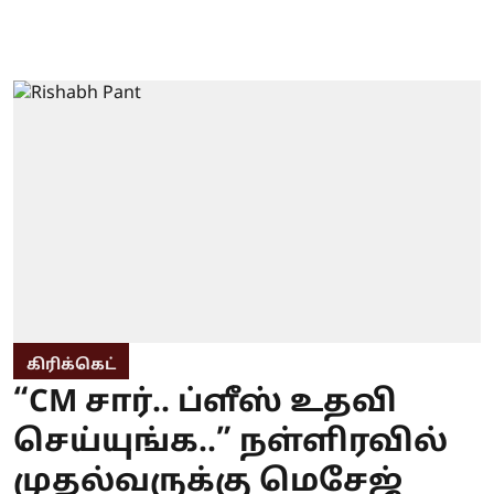
கிரிக்கெட்
“CM சார்.. ப்ளீஸ் உதவி
செய்யுங்க..” நள்ளிரவில்
முதல்வருக்கு மெசேஜ்