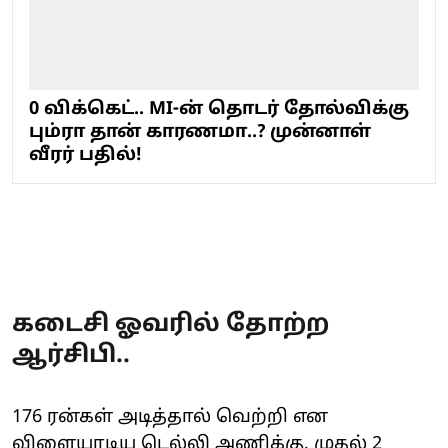
0 விக்கெட்.. MI-ன் தொடர் தோல்விக்கு
பும்ரா தான் காரணமா..? முன்னாள்
வீரர் பதில்!
கடைசி ஓவரில் தோற்ற
ஆர்சிபி..
176 ரன்கள் அடித்தால் வெற்றி என
விளையாடிய டெல்லி அணிக்கு, முதல் 2