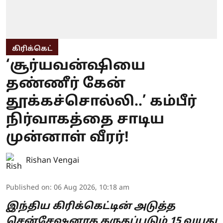
கிரிக்கெட்
‘சூர்யவன்ஷியை
தண்ணீர் கேன்
தூக்கச்சொல்லி..’ கம்பீர்
நிர்வாகத்தை சாடிய
முன்னாள் வீரர்!
Rishan Vengai
Published on
:
06 Aug 2026, 10:18 am
இந்திய கிரிக்கெட்டின் அடுத்த
சென்சேஷனாக கருதப்படும் 15 வயது