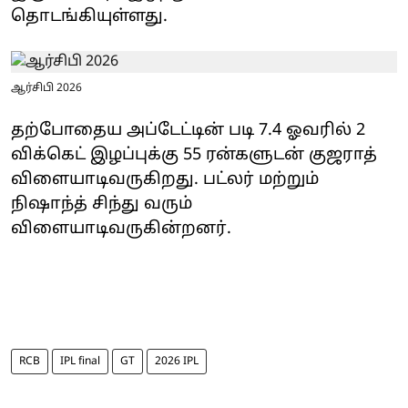
தொடங்கியுள்ளது.
ஆர்சிபி 2026
தற்போதைய அப்டேட்டின் படி 7.4 ஓவரில் 2
விக்கெட் இழப்புக்கு 55 ரன்களுடன் குஜராத்
விளையாடிவருகிறது. பட்லர் மற்றும்
நிஷாந்த் சிந்து வரும்
விளையாடிவருகின்றனர்.
RCB
IPL final
GT
2026 IPL