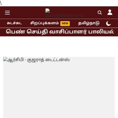
\
சுடச்சுட
சிறப்புக்களம்
தமிழ்நாடு
இந்
ெண் செய்தி வாசிப்பாளர் பாலியல் புகார்