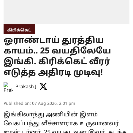
கிரிக்கெட்
ஓராண்டாய் துரத்திய
காயம்.. 25 வயதிலேயே
இங்கி. கிரிக்கெட் வீரர்
எடுத்த அதிரடி முடிவு!
Prakash J
Published on
:
07 Aug 2026, 2:01 pm
இங்கிலாந்து அணியின் இளம்
வேகப்பந்து வீச்சாளராக உருவானவர்
ஜான் டர்னர். 25 வயது ஆன இவர், கடந்த