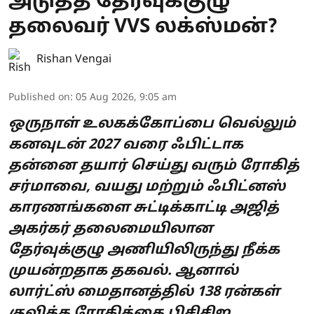
அடுத்த தேர்வுக்குழு
தலைவர் VVS லக்ஸ்மன்?
Rishan Vengai
Published on
:
05 Aug 2026, 9:05 am
ஒருநாள் உலகக்கோப்பை வெல்லும்
கனவுடன் 2027 வரை ஃபிட்டாக
தன்னை தயார் செய்து வரும் ரோகித்
சர்மாவை, வயது மற்றும் ஃபிட்னஸ்
காரணங்களை சுட்டிக்காட்டி அஜித்
அகர்கர் தலைமையிலான
தேர்வுக்குழு அணியிலிருந்து நீக்க
முயன்றதாக தகவல். ஆனால்
லார்ட்ஸ் மைதானத்தில் 138 ரன்கள்
குவித்த ரோகித்தை பிசிசிஐ