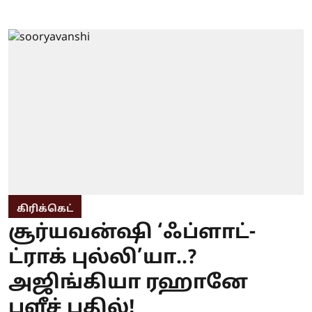
கிரிக்கெட்
சூர்யவன்ஷி ‘ஃப்ளாட்-
ட்ராக் புல்லி’யா..?
அஜிங்கியா ரஹானே
பளீச் பதில்!