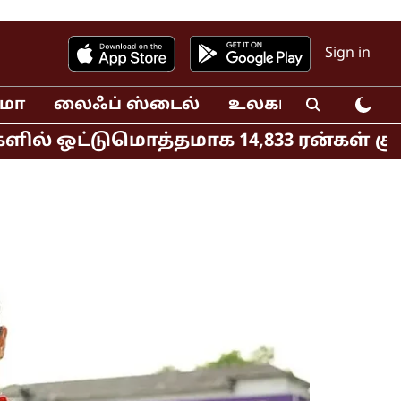
Sign in
ிமா
லைஃப் ஸ்டைல்
உலகம்
வீடியோ
ஒட்டுமொத்தமாக 14,833 ரன்கள் குவிப்பு