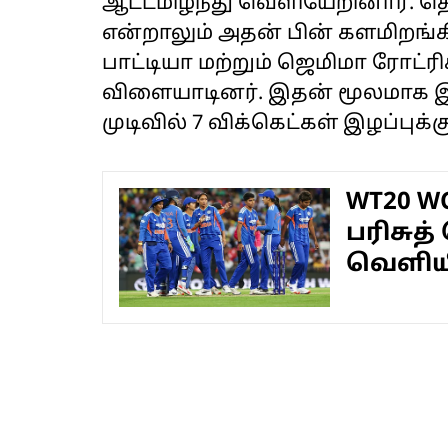
ஆட்டமிழந்து வெளியேறினார். 
என்றாலும் அதன் பின் களமிறங்க
பாட்டியா மற்றும் ஜெமிமா ரோட்
விளையாடினர். இதன் மூலமாக இந
முடிவில் 7 விக்கெட்கள் இழப்புக்
WT20 W
பரிசு
வெளியி