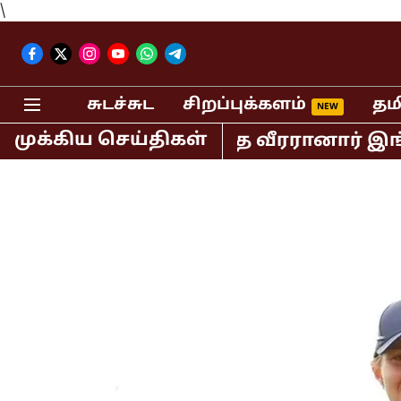
\
சுடச்சுட
சிறப்புக்களம்
தம
முக்கிய செய்திகள்
் அதிக ரன் குவித்த வீரரானார் இங்கிலாந