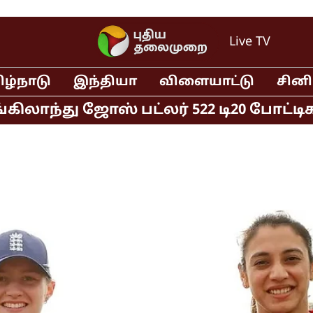
Live TV
ிழ்நாடு
இந்தியா
விளையாட்டு
சின
்து ஜோஸ் பட்லர் 522 டி20 போட்டிகளில் 