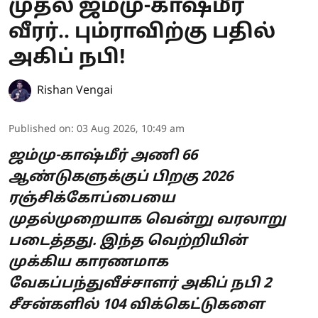
முதல் ஜம்மு-காஷ்மீர்
வீரர்.. பும்ராவிற்கு பதில்
அகிப் நபி!
Rishan Vengai
Published on
:
03 Aug 2026, 10:49 am
ஜம்மு-காஷ்மீர் அணி 66
ஆண்டுகளுக்குப் பிறகு 2026
ரஞ்சிக்கோப்பையை
முதல்முறையாக வென்று வரலாறு
படைத்தது. இந்த வெற்றியின்
முக்கிய காரணமாக
வேகப்பந்துவீச்சாளர் அகிப் நபி 2
சீசன்களில் 104 விக்கெட்டுகளை