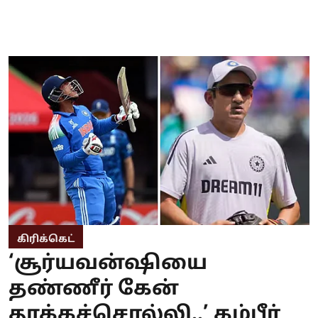
கிரிக்கெட்
‘சூர்யவன்ஷியை
தண்ணீர் கேன்
தூக்கச்சொல்லி..’ கம்பீர்