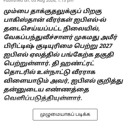
Published on
:
05 Aug 2026, 1:15 pm
மும்பை தாக்குதலுக்குப் பிறகு
பாகிஸ்தான் வீரர்கள் ஐபிஎல்-ல்
தடைசெய்யப்பட்ட நிலையில்,
வேகப்பந்துவீச்சாளர் முகமது அமீர்
பிரிட்டிஷ் குடியுரிமை பெற்று 2027
ஐபிஎல் ஏலத்தில் பங்கேற்க தகுதி
பெற்றுள்ளார். தி ஹண்ட்ரட்
தொடரில் உள்நாட்டு வீரராக
விளையாடும் அவர், ஐபிஎல் குறித்து
தன்னுடைய எண்ணத்தை
வெளிப்படுத்தியுள்ளார்.
முழுமையாகப் படிக்க