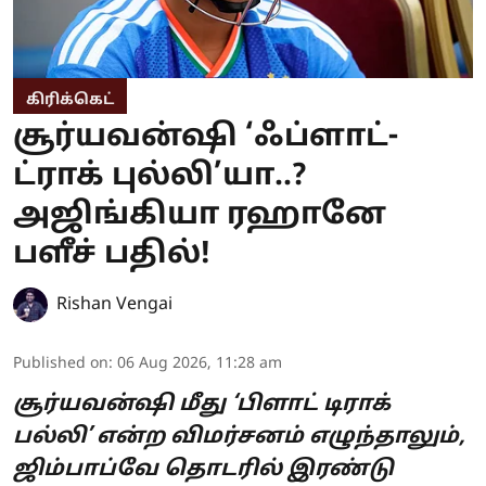
கிரிக்கெட்
சூர்யவன்ஷி ‘ஃப்ளாட்-
ட்ராக் புல்லி’யா..?
அஜிங்கியா ரஹானே
பளீச் பதில்!
Rishan Vengai
Published on
:
06 Aug 2026, 11:28 am
சூர்யவன்ஷி மீது ‘பிளாட் டிராக்
பல்லி’ என்ற விமர்சனம் எழுந்தாலும்,
ஜிம்பாப்வே தொடரில் இரண்டு