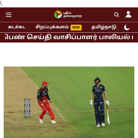
\
சுடச்சுட
சிறப்புக்களம்
தமிழ்நாடு
இந்
ய்தி வாசிப்பாளர் பாலியல் புகார்!
ம